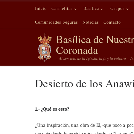
Saltar al contenido
Inicio
Carmelitas
Basílica
Grupos
Comunidades Seguras
Noticias
Contacto
Basílica de Nuest
Coronada
– Al servicio de la Iglesia, la fe y la cultura – J
Desierto de los Anaw
1.- ¿Qué es esto?
¿Una inspiración, una obra de Él, -que poco a po
me deja desde hace siete años, desde su “llamada”.