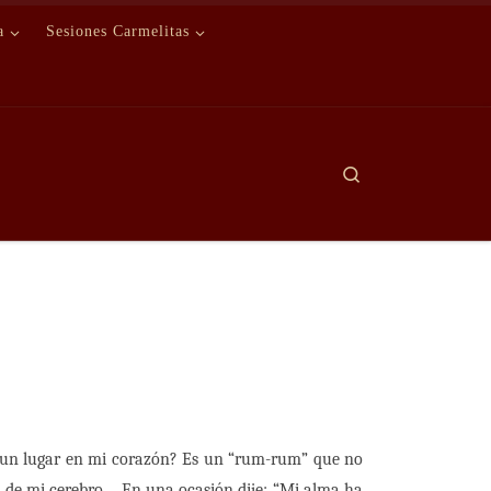
a
Sesiones Carmelitas
Search
es…un lugar en mi corazón? Es un “rum-rum” que no
a de mi cerebro… En una ocasión dije: “Mi alma ha