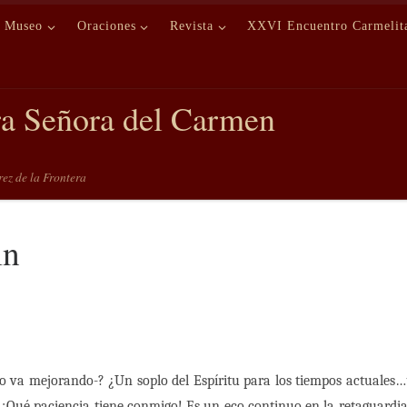
Museo
Oraciones
Revista
XXVI Encuentro Carmelit
ra Señora del Carmen
erez de la Frontera
in
co va mejorando-? ¿Un soplo del Espíritu para los tiempos actual
¡Qué paciencia tiene conmigo! Es un eco continuo en la retaguardi