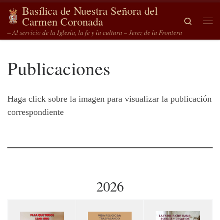
Basílica de Nuestra Señora del
Saltar al contenido
Carmen Coronada
Search
Me
– Al servicio de la Iglesia, la fe y la cultura – Jerez de la Frontera
Publicaciones
Haga click sobre la imagen para visualizar la publicación
correspondiente
2026