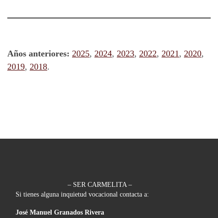
Años anteriores:
2025
,
2024
,
2023
,
2022
,
2021
,
2020
,
2019
,
2018
.
– SER CARMELITA –
Si tienes alguna inquietud vocacional contacta a:
José Manuel Granados Rivera