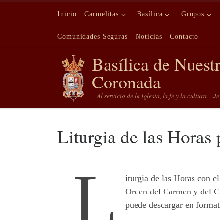
Saltar al contenido
Inicio
Carmelitas
Basílica
Grupos
Comunidades Seguras
Noticias
Contacto
Basílica de Nuest
Coronada
– Al servicio de la Iglesia, la fe y la cultura – J
Liturgia de las Horas
L
iturgia de las Horas con el
Orden del Carmen y del C
puede descargar en forma