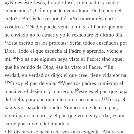
«¿No es éste Jesús, hijo de José, cuyo padre y madre
conocemos? ¿Cómo puede decir ahora: He bajado del
cielo?» ⁴³
Jesús les respondió: «No murmuréis entre
vosotros.
⁴⁴
Nadie puede venir a mí, si el Padre que me
ha enviado no lo atrae; y yo le resucitaré el último día.
⁴⁵
Está escrito en los profetas: Serán todos enseñados por
Dios. Todo el que escucha al Padre y aprende, viene a
mí. ⁴⁶
No es que alguien haya visto al Padre; sino aquel
que ha venido de Dios, ése ha visto al Padre. ⁴⁷
En
verdad, en verdad os digo: el que cree, tiene vida eterna.
⁴⁸
Yo soy el pan de vida. ⁴⁹
Vuestros padres comieron el
maná en el desierto y murieron; ⁵⁰
este es el pan que baja
del cielo, para que quien lo coma no muera. ⁵¹
Yo soy el
pan vivo, bajado del cielo. Si uno come de este pan,
vivirá para siempre; y el pan que yo le voy a dar, es mi
carne por la vida del mundo.»
•
El discurso se hace cada vez más exigente. Ahora son