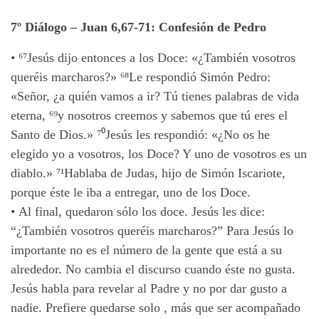
7º Diálogo
– Juan 6,67-71:
Confesión de Pedro
• ⁶⁷
Jesús dijo entonces a los Doce: «¿También vosotros
queréis marcharos?» ⁶⁸
Le respondió Simón Pedro:
«Señor, ¿a quién vamos a ir? Tú tienes palabras de vida
eterna, ⁶⁹
y nosotros creemos y sabemos que tú eres el
Santo de Dios.» ⁷⁰
Jesús les respondió: «¿No os he
elegido yo a vosotros, los Doce? Y uno de vosotros es un
diablo.» ⁷¹
Hablaba de Judas, hijo de Simón Iscariote,
porque éste le iba a entregar, uno de los Doce.
•
Al final, quedaron sólo los doce. Jesús les dice:
“¿También vosotros queréis marcharos?” Para Jesús lo
importante no es el número de la gente que está a su
alrededor. No cambia el discurso cuando éste no gusta.
Jesús habla para revelar al Padre y no por dar gusto a
nadie. Prefiere quedarse solo , más que ser acompañado