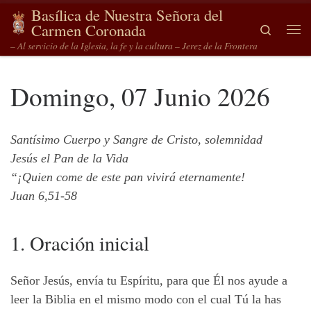
Basílica de Nuestra Señora del
Saltar al contenido
Carmen Coronada
Search
Me
– Al servicio de la Iglesia, la fe y la cultura – Jerez de la Frontera
Domingo, 07 Junio 2026
Santísimo Cuerpo y Sangre de Cristo, solemnidad
Jesús el Pan de la Vida
“¡Quien come de este pan vivirá eternamente!
Juan 6,51-58
1. Oración inicial
Señor Jesús, envía tu Espíritu, para que Él nos ayude a
leer la Biblia en el mismo modo con el cual Tú la has