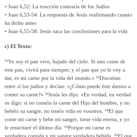
•
Juan 6,52: La reacción contraria de los Judíos
•
Juan 6,53-54: La respuesta de Jesús reafirmando cuanto
ha dicho antes
•
Juan 6,55-58: Jesús saca las conclusiones para la vida
c) El Texto:
⁵¹
Yo soy el pan vivo, bajado del cielo. Si uno come de
este pan, vivirá para siempre; y el pan que yo le voy a
dar, es mi carne por la vida del mundo.»
⁵²
Discutían
entre sí los judíos y decían: «¿Cómo puede éste darnos a
comer su carne?» ⁵³
Jesús les dijo: «En verdad, en verdad
os digo: si no coméis la carne del Hijo del hombre, y no
bebéis su sangre, no tenéis vida en vosotros. ⁵⁴
El que
come mi carne y bebe mi sangre, tiene vida eterna, y yo
le resucitaré el último día.
⁵⁵
Porque mi carne es
verdadera comida y mi sangre verdadera bebida. ⁵⁶
El que