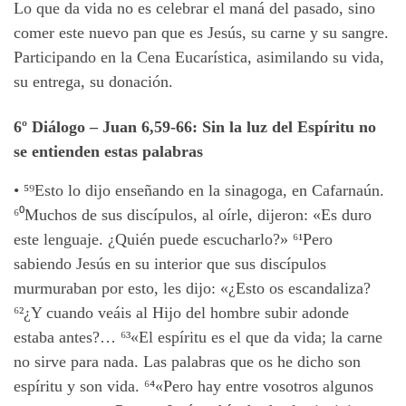
Lo que da vida no es celebrar el maná del pasado, sino
comer este nuevo pan que es Jesús, su carne y su sangre.
Participando en la Cena Eucarística, asimilando su vida,
su entrega, su donación.
6º Diálogo
– Juan 6,59-66:
Sin la luz del Espíritu no
se entienden estas palabras
•
⁵⁹
Esto lo dijo enseñando en la sinagoga, en Cafarnaún.
⁶⁰
Muchos de sus discípulos, al oírle, dijeron: «Es duro
este lenguaje. ¿Quién puede escucharlo?»
⁶¹
Pero
sabiendo Jesús en su interior que sus discípulos
murmuraban por esto, les dijo: «¿Esto os escandaliza?
⁶²
¿Y cuando veáis al Hijo del hombre subir adonde
estaba antes?… ⁶³
«El espíritu es el que da vida; la carne
no sirve para nada. Las palabras que os he dicho son
espíritu y son vida. ⁶⁴
«Pero hay entre vosotros algunos