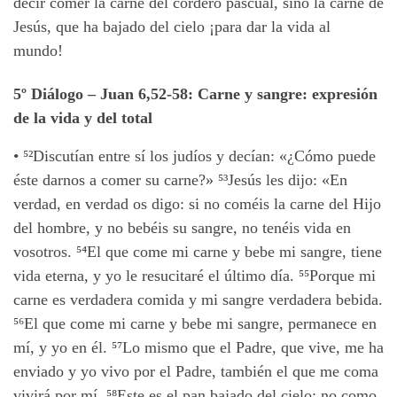
decir comer la carne del cordero pascual, sino la carne de
Jesús, que ha bajado del cielo ¡para dar la vida al
mundo!
5º Diálogo
– Juan 6,52-58:
Carne y sangre: expresión
de la vida y del total
• ⁵²
Discutían entre sí los judíos y decían: «¿Cómo puede
éste darnos a comer su carne?» ⁵³
Jesús les dijo: «En
verdad, en verdad os digo: si no coméis la carne del Hijo
del hombre, y no bebéis su sangre, no tenéis vida en
vosotros. ⁵⁴
El que come mi carne y bebe mi sangre, tiene
vida eterna, y yo le resucitaré el último día. ⁵⁵
Porque mi
carne es verdadera comida y mi sangre verdadera bebida.
⁵⁶
El que come mi carne y bebe mi sangre, permanece en
mí, y yo en él. ⁵⁷
Lo mismo que el Padre, que vive, me ha
enviado y yo vivo por el Padre, también el que me coma
vivirá por mí. ⁵⁸
Este es el pan bajado del cielo; no como