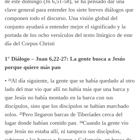
de este domingo (Jn 6,51-58), se ha pensado dar una
clave general para entender los siete breves diálogos que
componen todo el discurso. Una visión global del
conjunto ayudará a entender mejor el significado y la
portada de los ocho versículos del texto litúrgico de este
día del Corpus Christi
1° Diálogo
– Juan 6,22-27:
La gente busca a Jesús
porque quiere más pan
•
²²
Al día siguiente, la gente que se había quedado al otro
lado del mar vio que allí no había más que una barca y
que Jesús no había montado en la barca con sus
discípulos, sino que los discípulos se habían marchado
solos. ²³
Pero llegaron barcas de Tiberíades cerca del
lugar donde habían comido pan. ²⁴
Cuando la gente vio
que Jesús no estaba allí, ni tampoco sus discípulos,
subieron a las barcas y fueron a Cafarnaún, en busca de