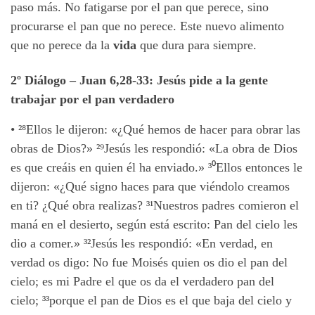
paso más. No fatigarse por el pan que perece, sino
procurarse el pan que no perece. Este nuevo alimento
que no perece da la
vida
que dura para siempre.
2º Diálogo
– Juan 6,28-33:
Jesús pide a la gente
trabajar por el pan verdadero
• ²⁸
Ellos le dijeron: «¿Qué hemos de hacer para obrar las
obras de Dios?»
²⁹
Jesús les respondió: «La obra de Dios
es que creáis en quien él ha enviado.»
³⁰
Ellos entonces le
dijeron: «¿Qué signo haces para que viéndolo creamos
en ti? ¿Qué obra realizas? ³¹
Nuestros padres comieron el
maná en el desierto, según está escrito: Pan del cielo les
dio a comer.» ³²
Jesús les respondió: «En verdad, en
verdad os digo: No fue Moisés quien os dio el pan del
cielo; es mi Padre el que os da el verdadero pan del
cielo; ³³
porque el pan de Dios es el que baja del cielo y