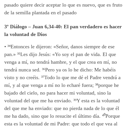
pasado quiere decir aceptar lo que es nuevo, que es fruto
de la semilla plantada en el pasado
3º Diálogo
– Juan 6,34-40:
El pan verdadero es hacer
la voluntad de Dios
•
³⁴
Entonces le dijeron: «Señor, danos siempre de ese
pan.» ³⁵
Les dijo Jesús: «Yo soy el pan de vida. El que
venga a mí, no tendrá hambre, y el que crea en mí, no
tendrá nunca sed. ³⁶
Pero ya os lo he dicho: Me habéis
visto y no creéis. ³⁷
Todo lo que me dé el Padre vendrá a
mí, y al que venga a mí no lo echaré fuera; ³⁸
porque he
bajado del cielo, no para hacer mi voluntad, sino la
voluntad del que me ha enviado. ³⁹
Y esta es la voluntad
del que me ha enviado: que no pierda nada de lo que él
me ha dado, sino que lo resucite el último día. ⁴⁰
Porque
esta es la voluntad de mi Padre: que todo el que vea al