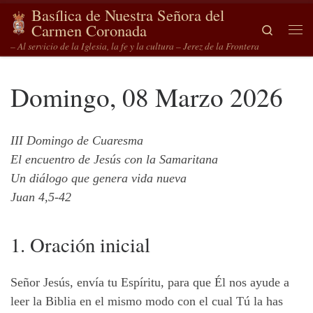
Basílica de Nuestra Señora del
Saltar al contenido
Carmen Coronada
Search
Me
– Al servicio de la Iglesia, la fe y la cultura – Jerez de la Frontera
Domingo, 08 Marzo 2026
III Domingo de Cuaresma
El encuentro de Jesús con la Samaritana
Un diálogo que genera vida nueva
Juan 4,5-42
1. Oración inicial
Señor Jesús, envía tu Espíritu, para que Él nos ayude a
leer la Biblia en el mismo modo con el cual Tú la has