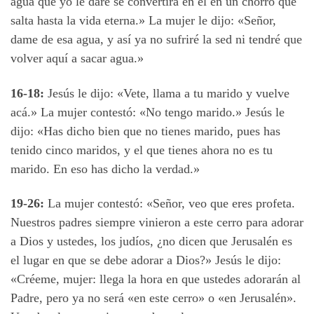
agua que yo le daré se convertirá en él en un chorro que
salta hasta la vida eterna.» La mujer le dijo: «Señor,
dame de esa agua, y así ya no sufriré la sed ni tendré que
volver aquí a sacar agua.»
16-18:
Jesús le dijo: «Vete, llama a tu marido y vuelve
acá.» La mujer contestó: «No tengo marido.» Jesús le
dijo: «Has dicho bien que no tienes marido, pues has
tenido cinco maridos, y el que tienes ahora no es tu
marido. En eso has dicho la verdad.»
19-26:
La mujer contestó: «Señor, veo que eres profeta.
Nuestros padres siempre vinieron a este cerro para adorar
a Dios y ustedes, los judíos, ¿no dicen que Jerusalén es
el lugar en que se debe adorar a Dios?» Jesús le dijo:
«Créeme, mujer: llega la hora en que ustedes adorarán al
Padre, pero ya no será «en este cerro» o «en Jerusalén».