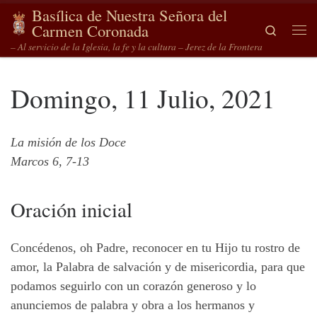
Basílica de Nuestra Señora del
Saltar al contenido
Carmen Coronada
Search
Me
– Al servicio de la Iglesia, la fe y la cultura – Jerez de la Frontera
Domingo, 11 Julio, 2021
La misión de los Doce
Marcos 6, 7-13
Oración inicial
Concédenos, oh Padre, reconocer en tu Hijo tu rostro de
amor, la Palabra de salvación y de misericordia, para que
podamos seguirlo con un corazón generoso y lo
anunciemos de palabra y obra a los hermanos y