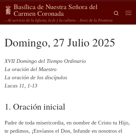
Basílica de Nuestra Señora del
Saltar al contenido
Carmen Coronada
Search
Me
– Al servicio de la Iglesia, la fe y la cultura – Jerez de la Frontera
Domingo, 27 Julio 2025
XVII Domingo del Tiempo Ordinario
La oración del Maestro
La oración de los discípulos
Lucas 11, 1-13
1. Oración inicial
Padre de toda misericordia, en nombre de Cristo tu Hijo,
te pedimos, ¡Envíanos el Don, Infunde en nosotros el