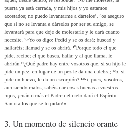
aquél, desde dentro, le responde: `No me molestes; la
puerta ya está cerrada, y mis hijos y yo estamos
acostados; no puedo levantarme a dártelos’, ⁸os aseguro
que si no se levanta a dárselos por ser su amigo, se
levantará para que deje de molestarle y le dará cuanto
necesite. ⁹«Yo os digo: Pedid y se os dará; buscad y
hallaréis; llamad y se os abrirá. ¹⁰Porque todo el que
pide, recibe; el que busca, halla; y al que llama, le
abrirán.¹¹¿Qué padre hay entre vosotros que, si su hijo le
pide un pez, en lugar de un pez le da una culebra; ¹²o, si
pide un huevo, le da un escorpión? ¹³Si, pues, vosotros,
aun siendo malos, sabéis dar cosas buenas a vuestros
hijos, ¡cuánto más el Padre del cielo dará el Espíritu
Santo a los que se lo pidan!»
3. Un momento de silencio orante