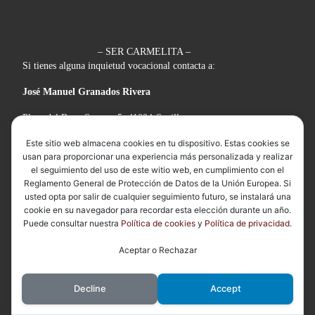
– SER CARMELITA –
Si tienes alguna inquietud vocacional contacta a:
José Manuel Granados Rivera
Plaza del Buen Suceso, 5, 41004-Sevilla.
Este sitio web almacena cookies en tu dispositivo. Estas cookies se
Tlf:
(+34) 954 21 18 23
usan para proporcionar una experiencia más personalizada y realizar
el seguimiento del uso de este witio web, en cumplimiento con el
Reglamento General de Protección de Datos de la Unión Europea. Si
usted opta por salir de cualquier seguimiento futuro, se instalará una
cookie en su navegador para recordar esta elección durante un año.
Puede consultar nuestra
Política de cookies
y
Política de privacidad
.
Aceptar o Rechazar
– CASA PROVINCIAL –
Decline
Accept
Plaza del Buen Suceso, 5, 41004-Sevilla.