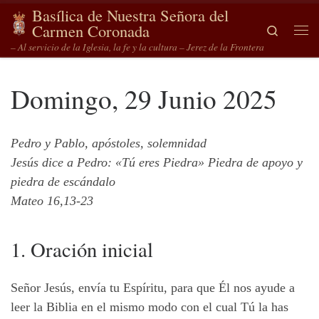
Basílica de Nuestra Señora del
Saltar al contenido
Carmen Coronada
Search
Me
– Al servicio de la Iglesia, la fe y la cultura – Jerez de la Frontera
Domingo, 29 Junio 2025
Pedro y Pablo, apóstoles, solemnidad
Jesús dice a Pedro: «Tú eres Piedra» Piedra de apoyo y
piedra de escándalo
Mateo 16,13-23
1. Oración inicial
Señor Jesús, envía tu Espíritu, para que Él nos ayude a
leer la Biblia en el mismo modo con el cual Tú la has