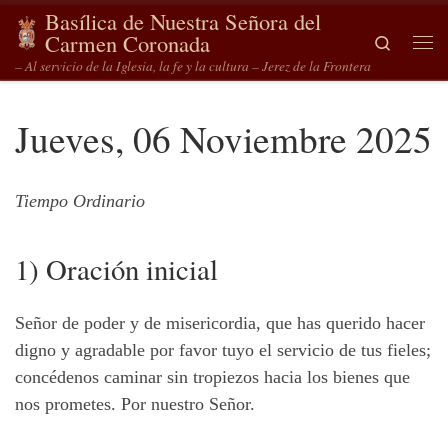
Basílica de Nuestra Señora del
Saltar al contenido
Carmen Coronada
Search
Me
– Al servicio de la Iglesia, la fe y la cultura – Jerez de la Frontera
Jueves, 06 Noviembre 2025
Tiempo Ordinario
1) Oración inicial
Señor de poder y de misericordia, que has querido hacer
digno y agradable por favor tuyo el servicio de tus fieles;
concédenos caminar sin tropiezos hacia los bienes que
nos prometes. Por nuestro Señor.