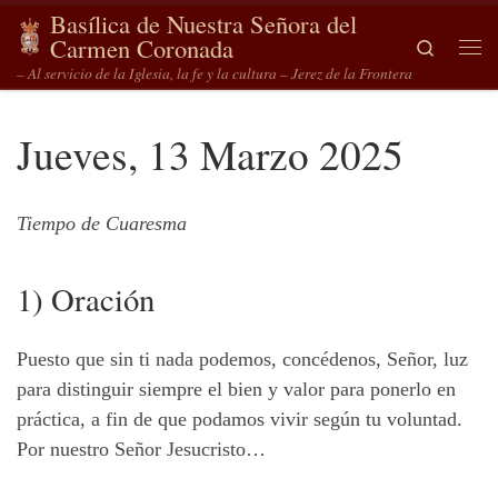
Basílica de Nuestra Señora del
Saltar al contenido
Carmen Coronada
Search
Me
– Al servicio de la Iglesia, la fe y la cultura – Jerez de la Frontera
Jueves, 13 Marzo 2025
Tiempo de Cuaresma
1) Oración
Puesto que sin ti nada podemos, concédenos, Señor, luz
para distinguir siempre el bien y valor para ponerlo en
práctica, a fin de que podamos vivir según tu voluntad.
Por nuestro Señor Jesucristo…