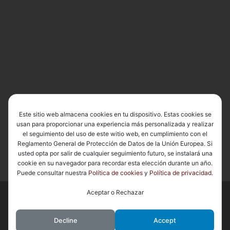
Este sitio web almacena cookies en tu dispositivo. Estas cookies se
usan para proporcionar una experiencia más personalizada y realizar
el seguimiento del uso de este witio web, en cumplimiento con el
Reglamento General de Protección de Datos de la Unión Europea. Si
usted opta por salir de cualquier seguimiento futuro, se instalará una
cookie en su navegador para recordar esta elección durante un año.
Puede consultar nuestra
Política de cookies
y
Política de privacidad
.
Aceptar o Rechazar
© 2026
Basílica de Nuestra Señora del Carmen Coronada
– Todos
los derechos reservados
Decline
Accept
Funciona con
WP
– Diseñado con el
Tema Customizr