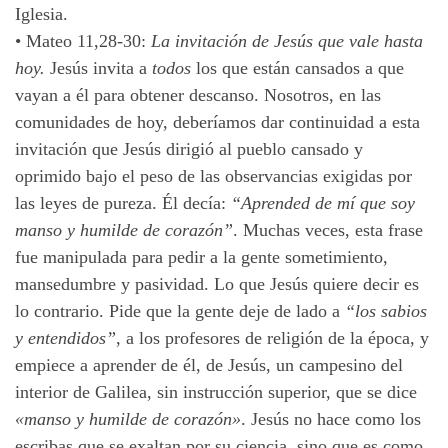
Iglesia.
•
Mateo 11,28-30:
La invitación de Jesús que vale hasta
hoy.
Jesús invita a
todos
los que están cansados a que
vayan a él para obtener descanso. Nosotros, en las
comunidades de hoy, deberíamos dar continuidad a esta
invitación que Jesús dirigió al pueblo cansado y
oprimido bajo el peso de las observancias exigidas por
las leyes de pureza. Él decía:
“Aprended de mí que soy
manso y humilde de corazón”
. Muchas veces, esta frase
fue manipulada para pedir a la gente sometimiento,
mansedumbre y pasividad. Lo que Jesús quiere decir es
lo contrario. Pide que la gente deje de lado a
“los sabios
y entendidos”
, a los profesores de religión de la época, y
empiece a aprender de él, de Jesús, un campesino del
interior de Galilea, sin instrucción superior, que se dice
«manso y humilde de corazón»
. Jesús no hace como los
escribas que se exaltan por su ciencia, sino que es como