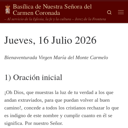
Basílica de Nuestra Señora del
Saltar al contenido
Carmen Coronada
Search
Me
– Al servicio de la Iglesia, la fe y la cultura – Jerez de la Frontera
Jueves, 16 Julio 2026
Bienaventurada Virgen María del Monte Carmelo
1) Oración inicial
¡Oh Dios, que muestras la luz de tu verdad a los que
andan extraviados, para que puedan volver al buen
camino!, concede a todos los cristianos rechazar lo que
es indigno de este nombre y cumplir cuanto en él se
significa. Por nuestro Señor.