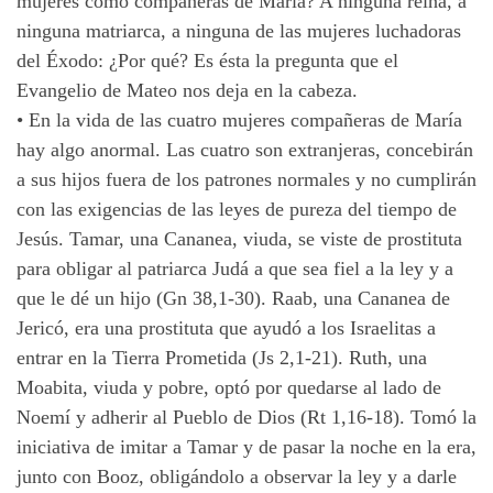
mujeres como compañeras de María? A ninguna reina, a
ninguna matriarca, a ninguna de
las
mujeres luchadoras
del Éxodo: ¿Por qué? Es ésta la pregunta que el
Evangelio de Mateo nos deja en la cabeza.
•
En la vida de las cuatro mujeres compañeras de María
hay algo anormal. Las cuatro son extranjeras, concebirán
a sus hijos fuera de los patrones normales y no cumplirán
con las exigencias de las leyes de pureza del tiempo de
Jesús.
Tamar
, una Cananea, viuda, se viste de prostituta
para obligar al patriarca Judá a que sea fiel a la ley y a
que le dé un hijo (Gn 38,1-30).
Raab
, una Cananea de
Jericó, era una prostituta que ayudó a los Israelitas a
entrar en la Tierra Prometida (Js 2,1-21).
Ruth
, una
Moabita, viuda y pobre, optó por quedarse al lado de
Noemí y adherir al Pueblo de Dios (Rt 1,16-18). Tomó la
iniciativa de imitar a Tamar y de pasar la noche en la era,
junto con Booz, obligándolo a observar la ley y a darle