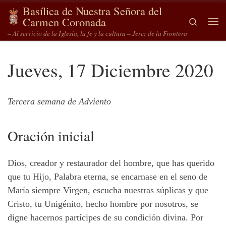
Basílica de Nuestra Señora del
Saltar al contenido
Carmen Coronada
Search
Me
– Al servicio de la Iglesia, la fe y la cultura – Jerez de la Frontera
Jueves, 17 Diciembre 2020
Tercera semana de Adviento
Oración inicial
Dios, creador y restaurador del hombre, que has querido
que tu Hijo, Palabra eterna, se encarnase en el seno de
María siempre Virgen, escucha nuestras súplicas y que
Cristo, tu Unigénito, hecho hombre por nosotros, se
digne hacernos partícipes de su condición divina. Por