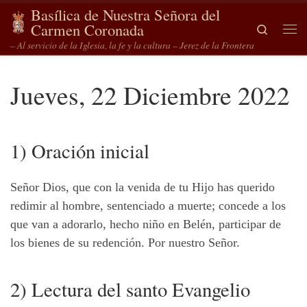
Basílica de Nuestra Señora del
Saltar al contenido
Carmen Coronada
Search
Me
– Al servicio de la Iglesia, la fe y la cultura – Jerez de la Frontera
Jueves, 22 Diciembre 2022
1) Oración inicial
Señor Dios, que con la venida de tu Hijo has querido
redimir al hombre, sentenciado a muerte; concede a los
que van a adorarlo, hecho niño en Belén, participar de
los bienes de su redención. Por nuestro Señor.
2) Lectura del santo Evangelio