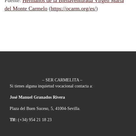
Fuente:
Hermanos de la Bienaventurada Virgen María
del Monte Carmelo
(
https://ocarm.org/es/
)
– SER CARMELITA –
Si tienes alguna inquietud vocacional contacta a:
José Manuel Granados Rivera
Plaza del Buen Suceso, 5, 41004-Sevilla.
Tlf:
(+34) 954 21 18 23