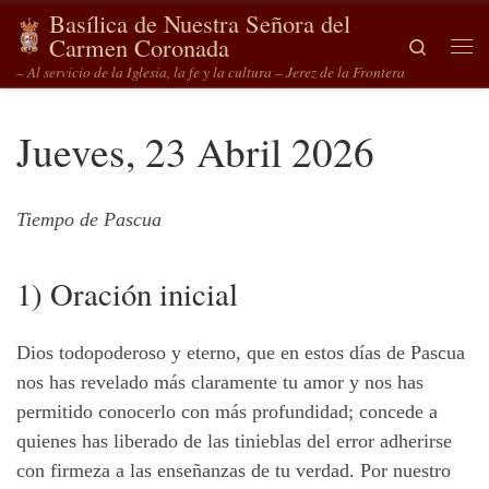
Basílica de Nuestra Señora del
Saltar al contenido
Carmen Coronada
Search
Me
– Al servicio de la Iglesia, la fe y la cultura – Jerez de la Frontera
Jueves, 23 Abril 2026
Tiempo de Pascua
1) Oración inicial
Dios todopoderoso y eterno, que en estos días de Pascua
nos has revelado más claramente tu amor y nos has
permitido conocerlo con más profundidad; concede a
quienes has liberado de las tinieblas del error adherirse
con firmeza a las enseñanzas de tu verdad. Por nuestro