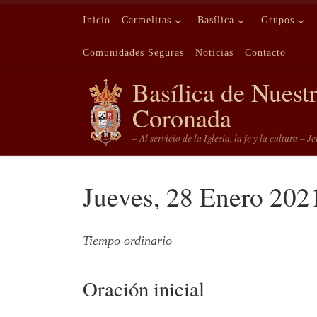
Saltar al contenido
Inicio
Carmelitas
Basílica
Grupos
Comunidades Seguras
Noticias
Contacto
Basílica de Nuest
Coronada
– Al servicio de la Iglesia, la fe y la cultura – J
Jueves, 28 Enero 202
Tiempo ordinario
Oración inicial