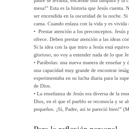
padre se levanta, enciende una lámpara y la 
mesa!” Esta es la historia que Jesús cuenta. 
ser encendida en la oscuridad de la noche. Si
cama. Cuando enlaza con la vida y es vivida
•
Prestar atención a los preconceptos. Jesús 
ofrece. Deben prestar atención a las ideas con
Si la idea con la que miro a Jesús está equiv
glorioso, no voy a entender nada de lo que J
•
Parábolas: una nueva manera de enseñar y de
una capacidad muy grande de encontrar imágen
experimentaba en su lucha diaria para la super
de Dios.
•
La
enseñanza de Jesús era diversa de la en
Dios, en el que el pueblo se reconocía y se a
pequeños. ¡Sí, Padre, así te pareció bien!” (
Para la reflexión personal