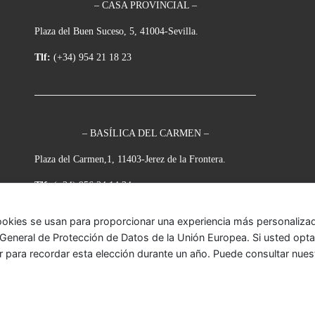
– CASA PROVINCIAL –
Plaza del Buen Suceso, 5, 41004-Sevilla.
Tlf:
(+34) 954 21 18 23
– BASÍLICA DEL CARMEN –
Plaza del Carmen,1, 11403-Jerez de la Frontera.
Tlf:
(+34) 956 34 14 34
ookies se usan para proporcionar una experiencia más personalizada
eneral de Protección de Datos de la Unión Europea. Si usted opta p
r para recordar esta elección durante un año. Puede consultar nue
onada
– Todos los derechos reservados