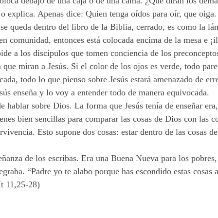
coloca debajo de una caja o de una cama. ¿Qué dirán los demá
No explica. Apenas dice: Quien tenga oídos para oír, que oiga
 se queda dentro del libro de la Biblia, cerrado, es como la l
 en comunidad, entonces está colocada encima de la mesa e ¡i
pide a los discípulos que tomen conciencia de los preconcept
 que miran a Jesús. Si el color de los ojos es verde, todo pare
ocada, todo lo que pienso sobre Jesús estará amenazado de erro
esús enseña y lo voy a entender todo de manera equivocada.
 hablar sobre Dios. La forma que Jesús tenía de enseñar era,
es bien sencillas para comparar las cosas de Dios con las co
vivencia. Esto supone dos cosas: estar dentro de las cosas de 
señanza de los escribas. Era una Buena Nueva para los pobres,
legraba. “Padre
yo
te alabo porque has escondido estas cosas a
Mt 11,25-28)