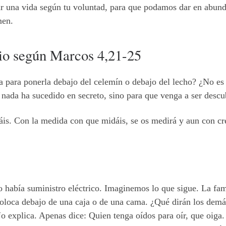
ar una vida según tu voluntad, para que podamos dar en abun
men.
io según Marcos 4,21-25
ara para ponerla debajo del celemín o debajo del lecho? ¿No e
nada ha sucedido en secreto, sino para que venga a ser descubi
́is. Con la medida con que midáis, se os medirá y aun con cre
había suministro eléctrico. Imaginemos lo que sigue. La fami
oloca debajo de una caja o de una cama. ¿Qué dirán los demá
No explica. Apenas dice: Quien tenga oídos para oír, que oiga