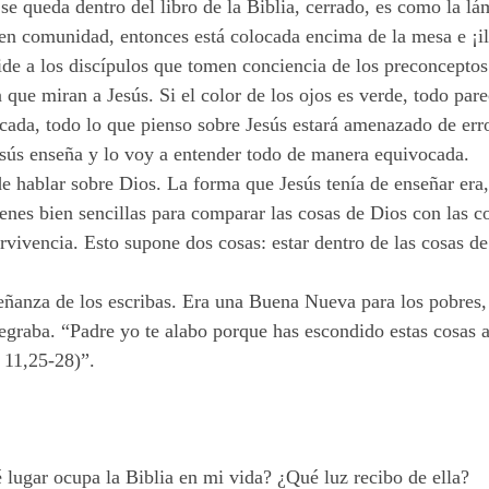
 se queda dentro del libro de la Biblia, cerrado, es como la la
en comunidad, entonces está colocada encima de la mesa e ¡i
 pide a los discípulos que tomen conciencia de los preconcepto
 que miran a Jesús. Si el color de los ojos es verde, todo pare
ocada, todo lo que pienso sobre Jesús estará amenazado de err
sús enseña y lo voy a entender todo de manera equivocada.
 hablar sobre Dios. La forma que Jesús tenía de enseñar era,
es bien sencillas para comparar las cosas de Dios con las cos
vivencia. Esto supone dos cosas: estar dentro de las cosas de 
señanza de los escribas. Era una Buena Nueva para los pobres,
alegraba. “Padre yo te alabo porque has escondido estas cosas a
t 11,25-28)”.
 lugar ocupa la Biblia en mi vida? ¿Qué luz recibo de ella?