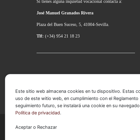
Si tienes alguna inquietud vocacional contacta a:
José Manuel Granados Rivera
Plaza del Buen Suceso, 5, 41004-Sevilla.
Tlf:
(+34) 954 21 18 23
Este sitio web almacena cookies en tu dispositivo. Estas c
uso de este witio web, en cumplimiento con el Reglamento G
seguimiento futuro, se instalará una cookie en su navegado
Política de privacidad
.
© 2026
Basílica de Nuestra Señora del Carmen Cor
Aceptar o Rechazar
Funciona con
WP
– Diseñado con el
Tema Customizr