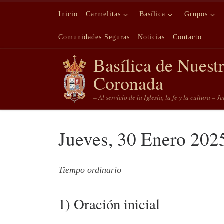
Saltar al contenido
Inicio
Carmelitas
Basílica
Grupos
Comunidades Seguras
Noticias
Contacto
Basílica de Nuest
Coronada
– Al servicio de la Iglesia, la fe y la cultura – J
Jueves, 30 Enero 202
Tiempo ordinario
1) Oración inicial