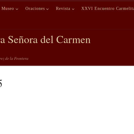
Museo
Oraciones
Revista
XXVI Encuentro Carmelit
ra Señora del Carmen
erez de la Frontera
5