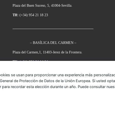
Plaza del Buen Suceso, 5, 41004-Sevilla.
Tlf:
(+34) 954 21 18 23
– BASÍLICA DEL CARMEN –
Plaza del Carmen,1, 11403-Jerez de la Frontera.
Tlf:
(+34) 956 34 14 34
ookies se usan para proporcionar una experiencia más personalizada
eneral de Protección de Datos de la Unión Europea. Si usted opta p
r para recordar esta elección durante un año. Puede consultar nue
onada
– Todos los derechos reservados