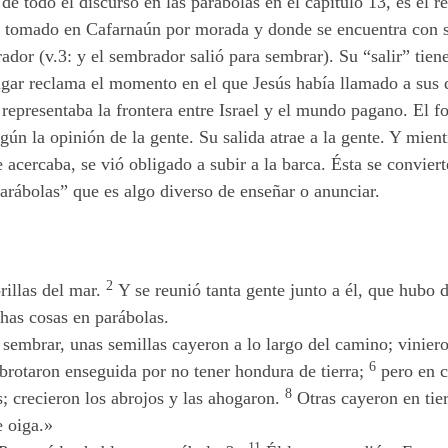
e todo el discurso en las parábolas en el capítulo 13, es el r
ía tomado en Cafarnaún por morada y donde se encuentra con su
ador (v.3: y el sembrador salió para sembrar). Su “salir” tiene
 lugar reclama el momento en el que Jesús había llamado a sus d
 representaba la frontera entre Israel y el mundo pagano. El f
ún la opinión de la gente. Su salida atrae a la gente. Y mientr
 acercaba, se vió obligado a subir a la barca. Ésta se conviert
arábolas” que es algo diverso de enseñar o anunciar.
2
rillas del mar.
Y se reunió tanta gente junto a él, que hubo d
as cosas en parábolas.
sembrar, unas semillas cayeron a lo largo del camino; vinier
6
 brotaron enseguida por no tener hondura de tierra;
pero en cu
8
; crecieron los abrojos y las ahogaron.
Otras cayeron en tier
e oiga.»
11