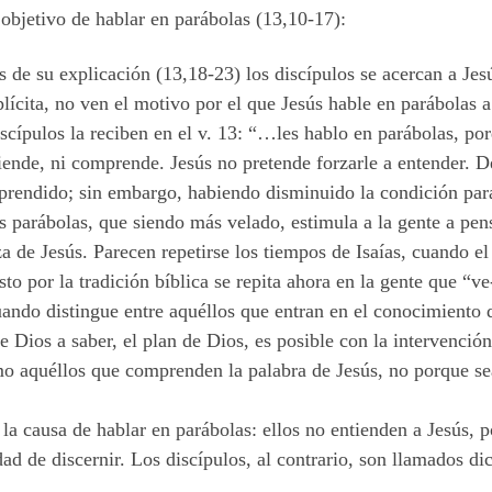
 objetivo de hablar en parábolas (13,10-17):
 de su explicación (13,18-23) los discípulos se acercan a Jesú
lícita, no ven el motivo por el que Jesús hable en parábolas a
iscípulos la reciben en el v. 13: “…les hablo en parábolas, p
iende, ni comprende. Jesús no pretende forzarle a entender. 
prendido; sin embargo, habiendo disminuido la condición para
as parábolas, que siendo más velado, estimula a la gente a pen
 de Jesús. Parecen repetirse los tiempos de Isaías, cuando el
sto por la tradición bíblica se repita ahora en la gente que “
uando distingue entre aquéllos que entran en el conocimiento d
e Dios a saber, el plan de Dios, es posible con la intervenció
 aquéllos que comprenden la palabra de Jesús, no porque sea
la causa de hablar en parábolas: ellos no entienden a Jesús, p
ad de discernir. Los discípulos, al contrario, son llamados d