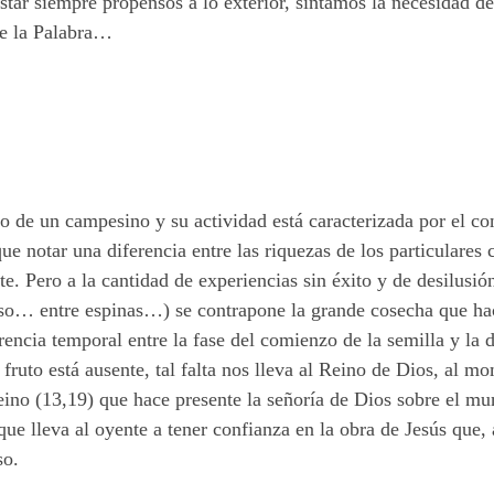
estar siempre propensos a lo exterior, sintamos la necesidad d
e la Palabra…
 de un campesino y su actividad está caracterizada por el cont
e notar una diferencia entre las riquezas de los particulares c
e. Pero a la cantidad de experiencias sin éxito y de desilusió
… entre espinas…) se contrapone la grande cosecha que hace 
encia temporal entre la fase del comienzo de la semilla y la de
l fruto está ausente, tal falta nos lleva al Reino de Dios, al m
eino (13,19) que hace presente la señoría de Dios sobre el mu
 que lleva al oyente a tener confianza en la obra de Jesús que,
so.