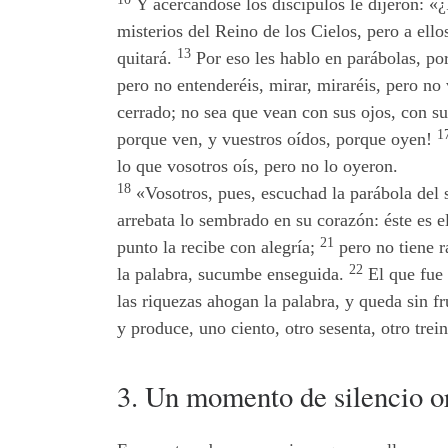
Y acercándose los discípulos le dijeron: «
misterios del Reino de los Cielos, pero a ell
13
quitará.
Por eso les hablo en parábolas, p
pero no entenderéis, mirar, miraréis, pero no
cerrado; no sea que vean con sus ojos, con su
1
porque ven, y vuestros oídos, porque oyen!
lo que vosotros oís, pero no lo oyeron.
18
«Vosotros, pues, escuchad la parábola del
arrebata lo sembrado en su corazón: éste es e
21
punto la recibe con alegría;
pero no tiene r
22
la palabra, sucumbe enseguida.
El que fue 
las riquezas ahogan la palabra, y queda sin f
y produce, uno ciento, otro sesenta, otro trein
3. Un momento de silencio o