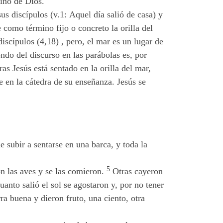
eino de Dios.
s discípulos (v.1: Aquel día salió de casa) y
 como término fijo o concreto la orilla del
iscípulos (4,18) , pero, el mar es un lugar de
ondo del discurso en las parábolas es, por
as Jesús está sentado en la orilla del mar,
e en la cátedra de su enseñanza. Jesús se
e subir a sentarse en una barca, y toda la
5
on las aves y se las comieron.
Otras cayeron
anto salió el sol se agostaron y, por no tener
ra buena y dieron fruto, una ciento, otra