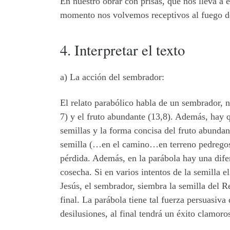
En nuestro obrar con prisas, que nos lleva a 
momento nos volvemos receptivos al fuego d
4. Interpretar el texto
a) La acción del sembrador:
El relato parabólico habla de un sembrador, no
7) y el fruto abundante (13,8). Además, hay qu
semillas y la forma concisa del fruto abundant
semilla (…en el camino…en terreno pedregoso
pérdida. Además, en la parábola hay una difer
cosecha. Si en varios intentos de la semilla e
Jesús, el sembrador, siembra la semilla del R
final. La parábola tiene tal fuerza persuasiva
desilusiones, al final tendrá un éxito clamoro