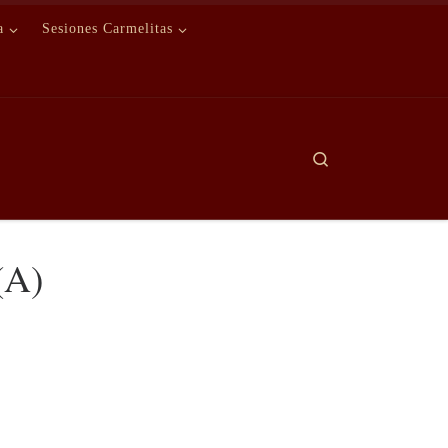
a
Sesiones Carmelitas
Search
(A)