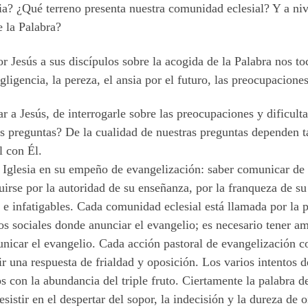
ia? ¿Qué terreno presenta nuestra comunidad eclesial? Y a niv
 la Palabra?
r Jesús a sus discípulos sobre la acogida de la Palabra nos t
egligencia, la pereza, el ansia por el futuro, las preocupacione
r a Jesús, de interrogarle sobre las preocupaciones y dificult
tus preguntas? De la cualidad de nuestras preguntas dependen 
l con Él.
la Iglesia en su empeño de evangelización: saber comunicar de
guirse por la autoridad de su enseñanza, por la franqueza de su
os e infatigables. Cada comunidad eclesial está llamada por la 
os sociales donde anunciar el evangelio; es necesario tener a
unicar el evangelio. Cada acción pastoral de evangelización
 una respuesta de frialdad y oposición. Los varios intentos de
 con la abundancia del triple fruto. Ciertamente la palabra de
esistir en el despertar del sopor, la indecisión y la dureza de