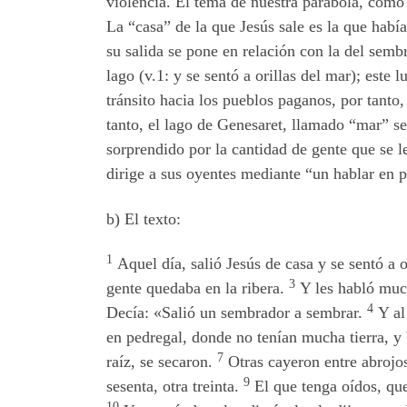
violencia. El tema de nuestra parábola, como d
La “casa” de la que Jesús sale es la que hab
su salida se pone en relación con la del sembr
lago (v.1: y se sentó a orillas del mar); este
tránsito hacia los pueblos paganos, por tanto,
tanto, el lago de Genesaret, llamado “mar” seg
sorprendido por la cantidad de gente que se le
dirige a sus oyentes mediante “un hablar en p
b) El texto:
1
Aquel día, salió Jesús de casa y se sentó a o
3
gente quedaba en la ribera.
Y les habló much
4
Decía: «Salió un sembrador a sembrar.
Y al 
en pedregal, donde no tenían mucha tierra, y
7
raíz, se secaron.
Otras cayeron entre abrojos
9
sesenta, otra treinta.
El que tenga oídos, qu
10