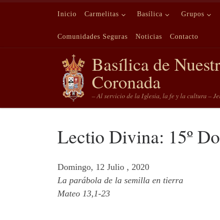
Saltar al contenido
Inicio
Carmelitas
Basílica
Grupos
Comunidades Seguras
Noticias
Contacto
Basílica de Nuest
Coronada
– Al servicio de la Iglesia, la fe y la cultura – J
Lectio Divina: 15º D
Domingo, 12 Julio , 2020
La parábola de la semilla en tierra
Mateo 13,1-23