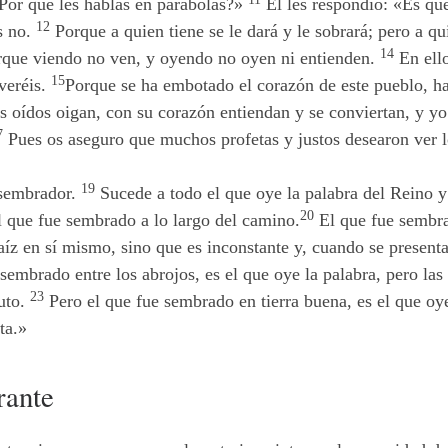
¿Por qué les hablas en parábolas?»
Él les respondió: «Es que
12
os no.
Porque a quien tiene se le dará y le sobrará; pero a qui
14
orque viendo no ven, y oyendo no oyen ni entienden.
En ello
15
 veréis.
Porque se ha embotado el corazón de este pueblo, ha
s oídos oigan, con su corazón entiendan y se conviertan, y yo
7
Pues os aseguro que muchos profetas y justos desearon ver lo
19
 sembrador.
Sucede a todo el que oye la palabra del Reino 
20
l que fue sembrado a lo largo del camino.
El que fue sembrad
aíz en sí mismo, sino que es inconstante y, cuando se present
sembrado entre los abrojos, es el que oye la palabra, pero la
23
ruto.
Pero el que fue sembrado en tierra buena, es el que oye 
ta.»
rante