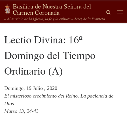
Basílica de Nuestra Señora del
Saltar al contenido
Carmen Coronada
Search
Me
– Al servicio de la Iglesia, la fe y la cultura – Jerez de la Frontera
Lectio Divina: 16º
Domingo del Tiempo
Ordinario (A)
Domingo, 19 Julio , 2020
El misterioso crecimiento del Reino
.
La paciencia de
Dios
Mateo 13, 24-43