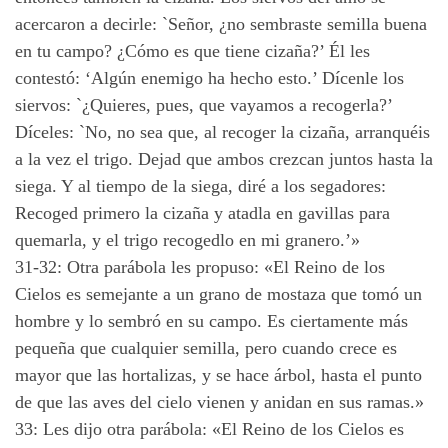
acercaron a decirle: `Señor, ¿no sembraste semilla buena
en tu campo? ¿Cómo es que tiene cizaña?’ Él les
contestó: ‘Algún enemigo ha hecho esto.’ Dícenle los
siervos: `¿Quieres, pues, que vayamos a recogerla?’
Díceles: `No, no sea que, al recoger la cizaña, arranquéis
a la vez el trigo. Dejad que ambos crezcan juntos hasta la
siega. Y al tiempo de la siega, diré a los segadores:
Recoged primero la cizaña y atadla en gavillas para
quemarla, y el trigo recogedlo en mi granero.’»
31-32: Otra parábola les propuso: «El Reino de los
Cielos es semejante a un grano de mostaza que tomó un
hombre y lo sembró en su campo. Es ciertamente más
pequeña que cualquier semilla, pero cuando crece es
mayor que las hortalizas, y se hace árbol, hasta el punto
de que las aves del cielo vienen y anidan en sus ramas.»
33: Les dijo otra parábola: «El Reino de los Cielos es