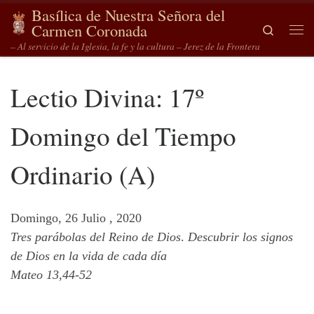
Basílica de Nuestra Señora del
Saltar al contenido
Carmen Coronada
Search
Me
– Al servicio de la Iglesia, la fe y la cultura – Jerez de la Frontera
Lectio Divina: 17º
Domingo del Tiempo
Ordinario (A)
Domingo, 26 Julio , 2020
Tres parábolas del Reino de Dios
.
Descubrir los signos
de Dios en la vida de cada día
Mateo 13,44-52