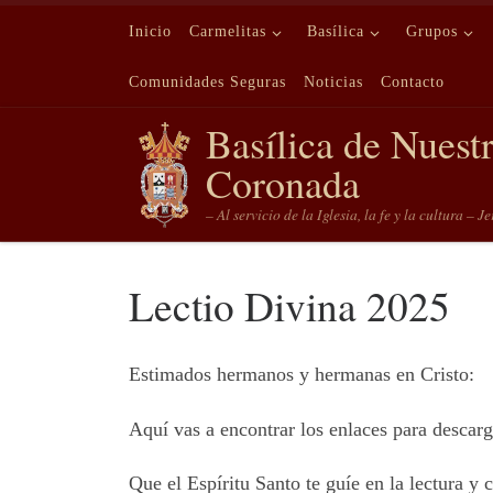
Saltar al contenido
Inicio
Carmelitas
Basílica
Grupos
Comunidades Seguras
Noticias
Contacto
Basílica de Nuest
Coronada
– Al servicio de la Iglesia, la fe y la cultura – J
Lectio Divina 2025
Estimados hermanos y hermanas en Cristo:
Aquí vas a encontrar los enlaces para descarg
Que el Espíritu Santo te guíe en la lectura y