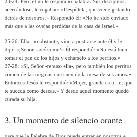
23-24: Pero él no le respondió palabra. Sus discípulos,
acercándose, le rogaban: «Despídela, que viene gritando
detrás de nosotros.» Respondió él: «No he sido enviado
más que a las ovejas perdidas de la casa de Israel.»
25-26: Ella, no obstante, vino a postrarse ante él y le
dijo: «¡Señor, socórreme!» Él respondió: «No está bien
tomar el pan de los hijos y echárselo a los perritos.»
27-28: «Sí, Señor -repuso ella-, pero también los perritos
comen de las migajas que caen de la mesa de sus amos.»
Entonces Jesús le respondió: «Mujer, grande es tu fe; que
te suceda como deseas.» Y desde aquel momento quedó
curada su hija.
3. Un momento de silencio orante
para que la Palabra de Dios pueda entrar en nosotros e