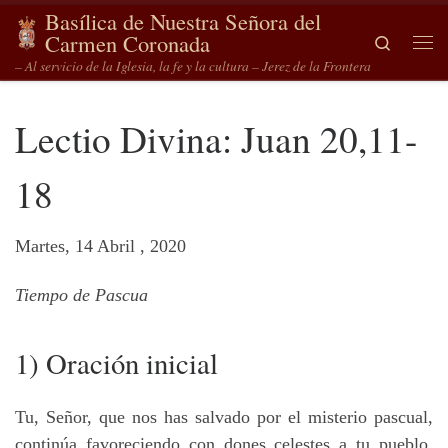
Basílica de Nuestra Señora del
Saltar al contenido
Carmen Coronada
Search
Me
– Al servicio de la Iglesia, la fe y la cultura – Jerez de la Frontera
Lectio Divina: Juan 20,11-
18
Martes, 14 Abril , 2020
Tiempo de Pascua
1) Oración inicial
Tu, Señor, que nos has salvado por el misterio pascual,
continúa favoreciendo con dones celestes a tu pueblo,