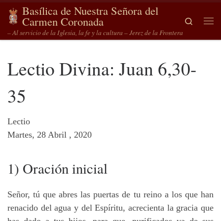
Basílica de Nuestra Señora del
Saltar al contenido
Carmen Coronada
Search
Me
– Al servicio de la Iglesia, la fe y la cultura – Jerez de la Frontera
Lectio Divina: Juan 6,30-
35
Lectio
Martes, 28 Abril , 2020
1) Oración inicial
Señor, tú que abres las puertas de tu reino a los que han
renacido del agua y del Espíritu, acrecienta la gracia que