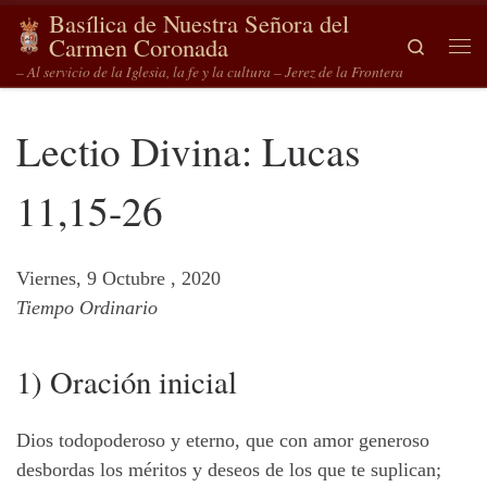
Basílica de Nuestra Señora del
Saltar al contenido
Carmen Coronada
Search
Me
– Al servicio de la Iglesia, la fe y la cultura – Jerez de la Frontera
Lectio Divina: Lucas
11,15-26
Viernes, 9 Octubre , 2020
Tiempo Ordinario
1) Oración inicial
Dios todopoderoso y eterno, que con amor generoso
desbordas los méritos y deseos de los que te suplican;