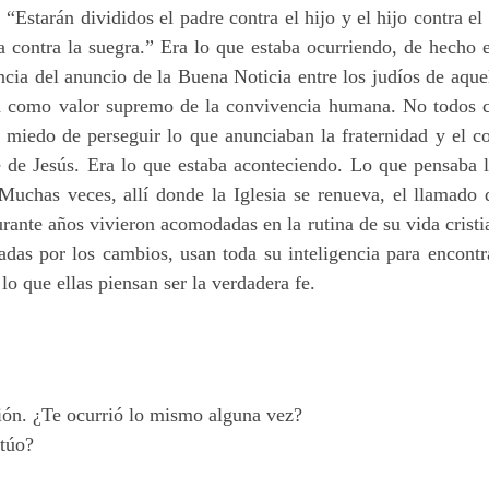
Estarán divididos el padre contra el hijo y el hijo contra el 
ra contra la suegra.” Era lo que estaba ocurriendo, de hecho
cia del anuncio de la Buena Noticia entre los judíos de aque
ad como valor supremo de la convivencia humana. No todos c
n miedo de perseguir lo que anunciaban la fraternidad y el co
e de Jesús. Era lo que estaba aconteciendo. Lo que pensaba l
 Muchas veces, allí donde la Iglesia se renueva, el llamado
urante años vivieron acomodadas en la rutina de su vida crist
adas por los cambios, usan toda su inteligencia para encont
o que ellas piensan ser la verdadera fe.
sión. ¿Te ocurrió lo mismo alguna vez?
itúo?