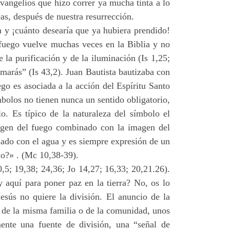
vangelios que hizo correr ya mucha tinta a lo
s, después de nuestra resurrección.
a y ¡cuánto desearía que ya hubiera prendido!
fuego vuelve muchas veces en la Biblia y no
 la purificación y de la iluminación (Is 1,25;
marás” (Is 43,2). Juan Bautista bautizaba con
go es asociada a la acción del Espíritu Santo
bolos no tienen nunca un sentido obligatorio,
o. Es típico de la naturaleza del símbolo el
magen del fuego combinado con la imagen del
ciado con el agua y es siempre expresión de un
do?» . (Mc 10,38-39).
0,5; 19,38; 24,36; Jo 14,27; 16,33; 20,21.26).
 aquí para poner paz en la tierra? No, os lo
Jesús no quiere la división. El anuncio de la
o de la misma familia o de la comunidad, unos
mente una fuente de división, una “señal de