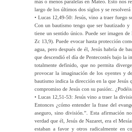
más o menos paralelas en Mateo. Esto nos rem
largo de los últimos dos siglos y se resolve
• Lucas 12,49-50: Jesús, vino a traer fuego 
Con un bautismo tengo que ser bautizado y 
tiene un sentido único. Puede ser imagen de l
Zc 13,9). Puede evocar hasta protección como
agua, pero después de él, Jesús habría de ba
que descendió el día de Pentecostés bajo la 
totalmente definido, que no permita diverge
provocar la imaginación de los oyentes y d
bautismo indica la dirección en la que Jesús 
compromiso de Jesús con su pasión:. ¿Podéis 
• Lucas 12,51-53: Jesús vino a traer la divis
Entonces ¿cómo entender la frase del evange
aseguro, sino división.”. Esta afirmación no
verdad que él, Jesús de Nazaret, era el Mesí
estaban a favor y otros radicalmente en co