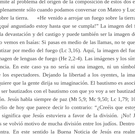
ite al problema del origen de la composición de estos dos e
rá plenamente sólo cuando podamos conversar con Mateo y Luca
sobre la tierra. «He venido a arrojar un fuego sobre la tierr
¡qué angustiado estoy hasta que se cumpla!” La imagen del 
a devastación y del castigo y puede también ser la imagen de
 vemos en Isaías: Si pasas en medio de las llamas, no te que
utizar por medio del fuego (Lc 3,16). Aquí, la imagen del fue
imagen de lenguas de fuego (He 2,2-4). Las imágenes y los sím
ncia. En este caso ya no sería ni una imagen, ni un símbol
e los espectadores. Dejando la libertad a los oyentes, la i
quiere que la gente dirija su imaginación. El bautismo es aso
ser bautizados con el bautismo con que yo voy a ser bautiza
ión. Jesús habla siempre de paz (Mt 5,9; Mc 9,50; Lc 1,79; 1
lio de hoy que parece decir lo contrario: “¿Creéis que estoy
 significa que Jesús estuviera a favor de la división. ¡No! 
as se volvió motivo de mucha división entre los judíos. Dentr
ntra. En este sentido la Buena Noticia de Jesús era real