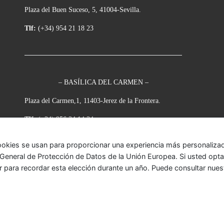
Plaza del Buen Suceso, 5, 41004-Sevilla.
Tlf:
(+34) 954 21 18 23
– BASÍLICA DEL CARMEN –
Plaza del Carmen,1, 11403-Jerez de la Frontera.
Tlf:
(+34) 956 34 14 34
ookies se usan para proporcionar una experiencia más personalizada
eneral de Protección de Datos de la Unión Europea. Si usted opta p
r para recordar esta elección durante un año. Puede consultar nue
onada
– Todos los derechos reservados