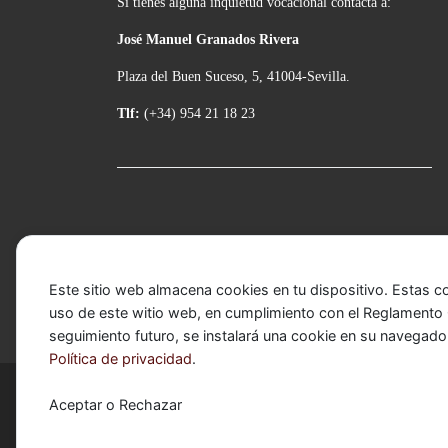
Si tienes alguna inquietud vocacional contacta a:
José Manuel Granados Rivera
Plaza del Buen Suceso, 5, 41004-Sevilla.
Tlf:
(+34) 954 21 18 23
Este sitio web almacena cookies en tu dispositivo. Estas c
uso de este witio web, en cumplimiento con el Reglamento G
seguimiento futuro, se instalará una cookie en su navegado
Política de privacidad
.
© 2026
Basílica de Nuestra Señora del Carmen Cor
Aceptar o Rechazar
Funciona con
WP
– Diseñado con el
Tema Customizr