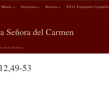
Museo
Oraciones
Revista
XXVI Encuentro Carmelit
ra Señora del Carmen
erez de la Frontera
 12,49-53