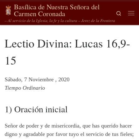
Basílica de Nuestra Señora del
Saltar al contenido
Carmen Coronada
Search
Me
– Al servicio de la Iglesia, la fe y la cultura – Jerez de la Frontera
Lectio Divina: Lucas 16,9-
15
Sábado, 7 Noviembre , 2020
Tiempo Ordinario
1) Oración inicial
Señor de poder y de misericordia, que has querido hacer
digno y agradable por favor tuyo el servicio de tus fieles;