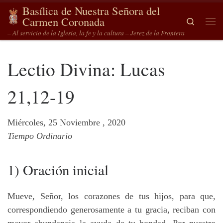
Basílica de Nuestra Señora del
Saltar al contenido
Carmen Coronada
Search
Me
– Al servicio de la Iglesia, la fe y la cultura – Jerez de la Frontera
Lectio Divina: Lucas
21,12-19
Miércoles, 25 Noviembre , 2020
Tiempo Ordinario
1) Oración inicial
Mueve, Señor, los corazones de tus hijos, para que,
correspondiendo generosamente a tu gracia, reciban con