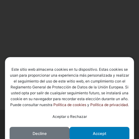
Este sitio web almacena cookies en tu dispositivo. Estas cookies se
usan para proporcionar una experiencia más personalizada y realizar
el seguimiento del uso de este witio web, en cumplimiento con el
Reglamento General de Protección de Datos de la Unión Europea. Si
usted opta por salir de cualquier seguimiento futuro, se instalará una
cookie en su navegador para recordar esta elección durante un año.
Puede consultar nuestra
Política de cookies
y
Política de privacidad
.
Aceptar o Rechazar
© 2026
Basílica de Nuestra Señora del Carmen Coronada
– Todos
los derechos reservados
Decline
Accept
Funciona con
WP
– Diseñado con el
Tema Customizr