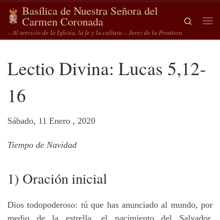
Basílica de Nuestra Señora del
Saltar al contenido
Carmen Coronada
Search
Me
– Al servicio de la Iglesia, la fe y la cultura – Jerez de la Frontera
Lectio Divina: Lucas 5,12-
16
Sábado, 11 Enero , 2020
Tiempo de Navidad
1) Oración inicial
Dios todopoderoso: tú que has anunciado al mundo, por
medio de la estrella, el nacimiento del Salvador,