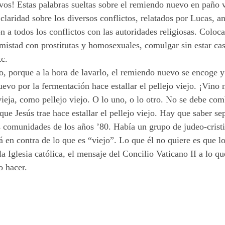
os! Estas palabras sueltas sobre el remiendo nuevo en paño vi
laridad sobre los diversos conflictos, relatados por Lucas, an
n a todos los conflictos con las autoridades religiosas. Coloc
istad con prostitutas y homosexuales, comulgar sin estar casad
tc.
, porque a la hora de lavarlo, el remiendo nuevo se encoge y
uevo por la fermentación hace estallar el pellejo viejo. ¡Vino
vieja, como pellejo viejo. O lo uno, o lo otro. No se debe co
 que Jesús trae hace estallar el pellejo viejo. Hay que saber 
las comunidades de los años ’80. Había un grupo de judeo-cris
á en contra de lo que es “viejo”. Lo que él no quiere es que 
 Iglesia católica, el mensaje del Concilio Vaticano II a lo que
o hacer.