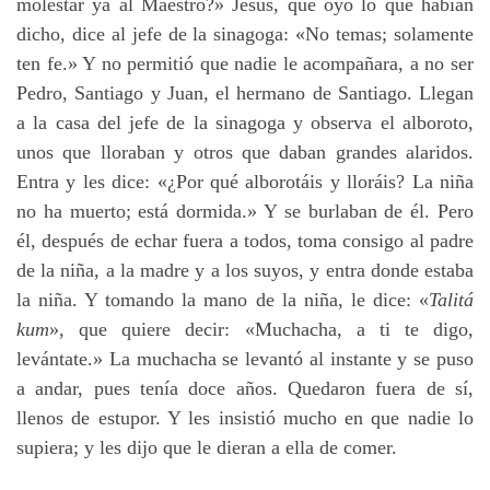
molestar ya al Maestro?» Jesús, que oyó lo que habían
dicho, dice al jefe de la sinagoga: «No temas; solamente
ten fe.» Y no permitió que nadie le acompañara, a no ser
Pedro, Santiago y Juan, el hermano de Santiago. Llegan
a la casa del jefe de la sinagoga y observa el alboroto,
unos que lloraban y otros que daban grandes alaridos.
Entra y les dice: «¿Por qué alborotáis y lloráis? La niña
no ha muerto; está dormida.» Y se burlaban de él. Pero
él, después de echar fuera a todos, toma consigo al padre
de la niña, a la madre y a los suyos, y entra donde estaba
la niña. Y tomando la mano de la niña, le dice: «
Talitá
kum
», que quiere decir: «Muchacha, a ti te digo,
levántate.» La muchacha se levantó al instante y se puso
a andar, pues tenía doce años. Quedaron fuera de sí,
llenos de estupor. Y les insistió mucho en que nadie lo
supiera; y les dijo que le dieran a ella de comer.