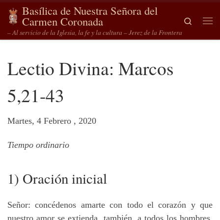
Basílica de Nuestra Señora del
Saltar al contenido
Carmen Coronada
Search
Me
– Al servicio de la Iglesia, la fe y la cultura – Jerez de la Frontera
Lectio Divina: Marcos
5,21-43
Martes, 4 Febrero , 2020
Tiempo ordinario
1) Oración inicial
Señor: concédenos amarte con todo el corazón y que
nuestro amor se extienda, también, a todos los hombres.