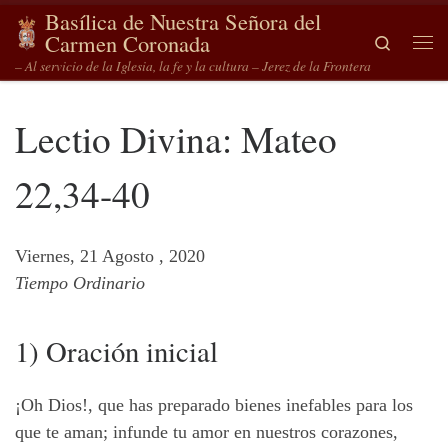
Basílica de Nuestra Señora del
Saltar al contenido
Carmen Coronada
Search
Me
– Al servicio de la Iglesia, la fe y la cultura – Jerez de la Frontera
Lectio Divina: Mateo
22,34-40
Viernes, 21 Agosto , 2020
Tiempo Ordinario
1) Oración inicial
¡Oh Dios!, que has preparado bienes inefables para los
que te aman; infunde tu amor en nuestros corazones,