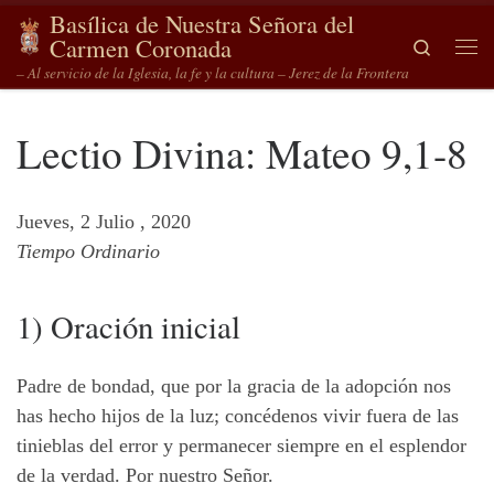
Basílica de Nuestra Señora del
Saltar al contenido
Carmen Coronada
Search
Me
– Al servicio de la Iglesia, la fe y la cultura – Jerez de la Frontera
Lectio Divina: Mateo 9,1-8
Jueves, 2 Julio , 2020
Tiempo Ordinario
1) Oración inicial
Padre de bondad, que por la gracia de la adopción nos
has hecho hijos de la luz; concédenos vivir fuera de las
tinieblas del error y permanecer siempre en el esplendor
de la verdad. Por nuestro Señor.