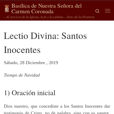
Basílica de Nuestra Señora del
Saltar al contenido
Carmen Coronada
Search
Me
– Al servicio de la Iglesia, la fe y la cultura – Jerez de la Frontera
Lectio Divina: Santos
Inocentes
Sábado, 28 Diciembre , 2019
Tiempo de Navidad
1) Oración inicial
Dios nuestro, que concediste a los Santos Inocentes dar
testimonio de Cristo, no de palabra, sino con su sangre,