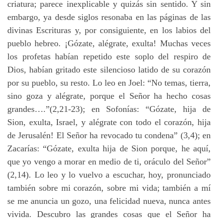
criatura; parece inexplicable y quizás sin sentido. Y sin
embargo, ya desde siglos resonaba en las páginas de las
divinas Escrituras y, por consiguiente, en los labios del
pueblo hebreo. ¡Gózate, alégrate, exulta! Muchas veces
los profetas habían repetido este soplo del respiro de
Dios, habían gritado este silencioso latido de su corazón
por su pueblo, su resto. Lo leo en Joel: “No temas, tierra,
sino goza y alégrate, porque el Señor ha hecho cosas
grandes….”(2,21-23); en Sofonías: “Gózate, hija de
Sion, exulta, Israel, y alégrate con todo el corazón, hija
de Jerusalén! El Señor ha revocado tu condena” (3,4); en
Zacarías: “Gózate, exulta hija de Sion porque, he aquí,
que yo vengo a morar en medio de ti, oráculo del Señor”
(2,14). Lo leo y lo vuelvo a escuchar, hoy, pronunciado
también sobre mi corazón, sobre mi vida; también a mí
se me anuncia un gozo, una felicidad nueva, nunca antes
vivida. Descubro las grandes cosas que el Señor ha