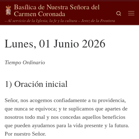
Basílica de Nuestra Señora del
Saltar al contenido
Carmen Coronada
Search
Me
– Al servicio de la Iglesia, la fe y la cultura – Jerez de la Frontera
Lunes, 01 Junio 2026
Tiempo Ordinario
1) Oración inicial
Señor, nos acogemos confiadamente a tu providencia,
que nunca se equivoca; y te suplicamos que apartes de
nosotros todo mal y nos concedas aquellos beneficios
que pueden ayudarnos para la vida presente y la futura.
Por nuestro Señor.