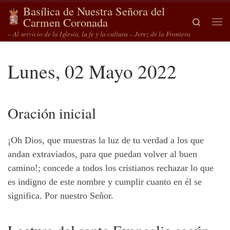
Basílica de Nuestra Señora del
Saltar al contenido
Carmen Coronada
Search
Me
– Al servicio de la Iglesia, la fe y la cultura – Jerez de la Frontera
Lunes, 02 Mayo 2022
Oración
inicial
¡Oh Dios, que muestras la luz de tu verdad a los que
andan extraviados, para que puedan volver al buen
camino!; concede a todos los cristianos rechazar lo que
es indigno de este nombre y cumplir cuanto en él se
significa. Por nuestro Señor.