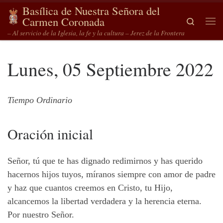
Basílica de Nuestra Señora del
Saltar al contenido
Carmen Coronada
Search
Me
– Al servicio de la Iglesia, la fe y la cultura – Jerez de la Frontera
Lunes, 05 Septiembre 2022
Tiempo Ordinario
Oración inicial
Señor, tú que te has dignado redimirnos y has querido
hacernos hijos tuyos, míranos siempre con amor de padre
y haz que cuantos creemos en Cristo, tu Hijo,
alcancemos la libertad verdadera y la herencia eterna.
Por nuestro Señor.