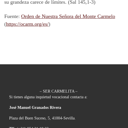
su grandeza carece de límites. (Sal 145,1-3)
Fuente:
Orden de Nuestra Señora del Monte Carmelo
(
https://ocarm.org/es/
)
– SER CARMELITA –
Si tienes alguna inquietud vocacional contacta a:
José Manuel Granados Rivera
Plaza del Buen Suceso, 5, 41004-Sevilla.