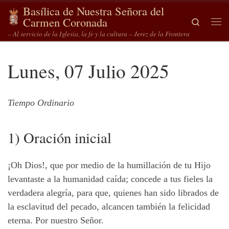
Basílica de Nuestra Señora del
Saltar al contenido
Carmen Coronada
Search
Me
– Al servicio de la Iglesia, la fe y la cultura – Jerez de la Frontera
Lunes, 07 Julio 2025
Tiempo Ordinario
1) Oración inicial
¡Oh Dios!, que por medio de la humillación de tu Hijo
levantaste a la humanidad caída; concede a tus fieles la
verdadera alegría, para que, quienes han sido librados de
la esclavitud del pecado, alcancen también la felicidad
eterna. Por nuestro Señor.