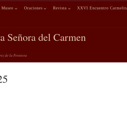
Museo
Oraciones
Revista
XXVI Encuentro Carmelit
ra Señora del Carmen
erez de la Frontera
25