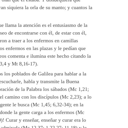
ran siquiera la orla de su manto; y cuantos la
 llama la atención es el entusiasmo de la
seo de encontrarse con él, de estar con él,
ron a traer a los enfermos en camillas
os enfermos en las plazas y le pedían que
teos comenta e ilumina este hecho citando la
 53,4 y Mt 8,16-17).
os los poblados de Galilea para hablar a la
 escucharle, habla y transmite la Buena
ración de la Palabra los sábados (Mc 1,21;
l camino con los discípulos (Mc 2,23); a lo
 gente le busca (Mc 1,45; 6,32-34); en la
 donde la gente carga a los enfermos (Mc
! Curar y enseñar, enseñar y curar era lo
a admirada (Mc 12,37; 1,22.27; 11,18) y le