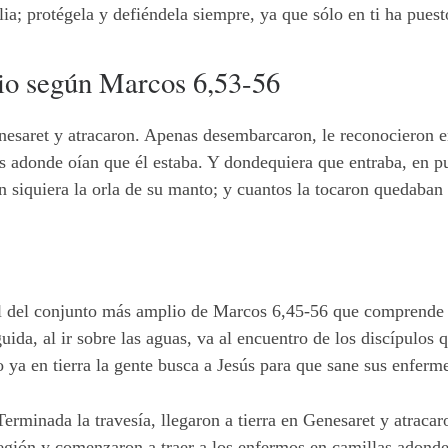
a; protégela y defiéndela siempre, ya que sólo en ti ha pues
io según Marcos 6,53-56
Genesaret y atracaron. Apenas desembarcaron, le reconocieron en
 adonde oían que él estaba. Y dondequiera que entraba, en p
an siquiera la orla de su manto; y cuantos la tocaron quedaban
al del conjunto más amplio de Marcos 6,45-56 que comprende tr
ida, al ir sobre las aguas, va al encuentro de los discípulos
o ya en tierra la gente busca a Jesús para que sane sus enfer
erminada la travesía, llegaron a tierra en Genesaret y atrac
egión y comenzaron a traer a los enfermos en camillas adonde