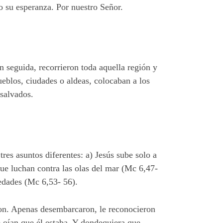
to su esperanza. Por nuestro Señor.
 seguida, recorrieron toda aquella región y
ueblos, ciudades o aldeas, colocaban a los
 salvados.
es asuntos diferentes: a) Jesús sube solo a
 que luchan contra las olas del mar (Mc 6,47-
medades (Mc 6,53- 56).
aron. Apenas desembarcaron, le reconocieron
 oían que él estaba. Y dondequiera que