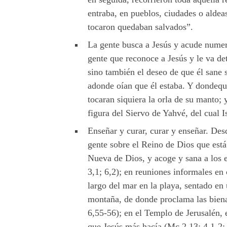
entraba, en pueblos, ciudades o aldeas
tocaron quedaban salvados”.
La gente busca a Jesús y acude numer
gente que reconoce a Jesús y le va det
sino también el deseo de que él sane
adonde oían que él estaba. Y dondequ
tocaran siquiera la orla de su manto;
figura del Siervo de Yahvé, del cual I
Enseñar y curar, curar y enseñar. De
gente sobre el Reino de Dios que esta
Nueva de Dios, y acoge y sana a los en
3,1; 6,2); en reuniones informales en
largo del mar en la playa, sentado en
montaña, de donde proclama las biena
6,55-56); en el Templo de Jerusalén, 
que Jesús más hacía (Mc 2,13; 4,1-