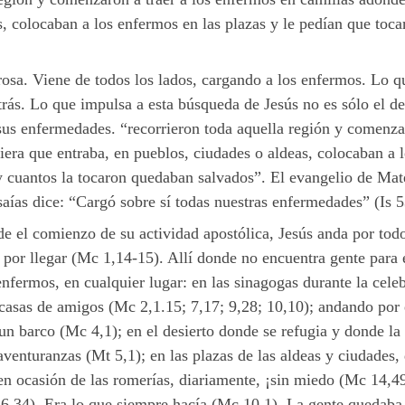
, colocaban a los enfermos en las plazas y le pedían que toca
osa. Viene de todos los lados, cargando a los enfermos. Lo que
rás. Lo que impulsa a esta búsqueda de Jesús no es sólo el de
 sus enfermedades. “recorrieron toda aquella región y comenza
iera que entraba, en pueblos, ciudades o aldeas, colocaban a l
 y cuantos la tocaron quedaban salvados”. El evangelio de Ma
saías dice: “Cargó sobre sí todas nuestras enfermedades” (Is
sde el comienzo de su actividad apostólica, Jesús anda por tod
́ por llegar (Mc 1,14-15). Allí donde no encuentra gente para
fermos, en cualquier lugar: en las sinagogas durante la celeb
 casas de amigos (Mc 2,1.15; 7,17; 9,28; 10,10); andando por e
 un barco (Mc 4,1); en el desierto donde se refugia y donde la
venturanzas (Mt 5,1); en las plazas de las aldeas y ciudades,
en ocasión de las romerías, diariamente, ¡sin miedo (Mc 14,49)
2; 6,34). Era lo que siempre hacía (Mc 10,1). La gente quedab