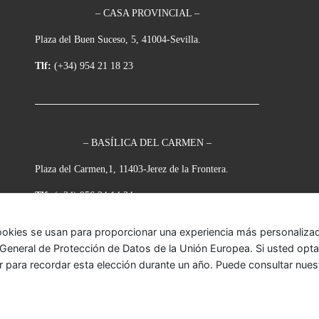
– CASA PROVINCIAL –
Plaza del Buen Suceso, 5, 41004-Sevilla.
Tlf:
(+34) 954 21 18 23
– BASÍLICA DEL CARMEN –
Plaza del Carmen,1, 11403-Jerez de la Frontera.
Tlf:
(+34) 956 34 14 34
ookies se usan para proporcionar una experiencia más personalizada
eneral de Protección de Datos de la Unión Europea. Si usted opta p
r para recordar esta elección durante un año. Puede consultar nue
onada
– Todos los derechos reservados