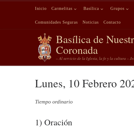
Saltar al contenido
Inicio
Carmelitas
Basílica
Grupos
Comunidades Seguras
Noticias
Contacto
Basílica de Nuest
Coronada
– Al servicio de la Iglesia, la fe y la cultura – J
Lunes, 10 Febrero 20
Tiempo ordinario
1) Oración