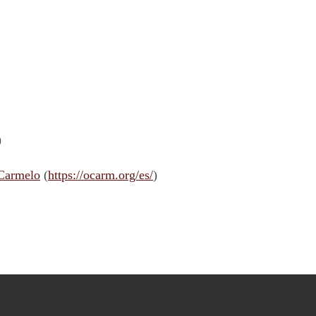
)
 Carmelo
(
https://ocarm.org/es/
)