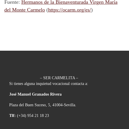
Fuente:
Hermanos de la Bienaventurada Virgen María
del Monte Carmelo
(
https://ocarm.org/es/
)
– SER CARMELITA –
Si tienes alguna inquietud vocacional contacta a:
José Manuel Granados Rivera
Plaza del Buen Suceso, 5, 41004-Sevilla.
Tlf:
(+34) 954 21 18 23