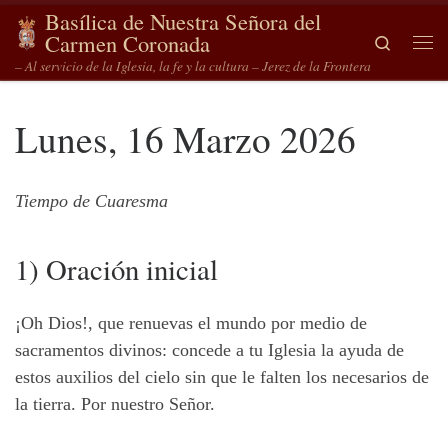
Basílica de Nuestra Señora del
Saltar al contenido
Carmen Coronada
Search
Me
– Al servicio de la Iglesia, la fe y la cultura – Jerez de la Frontera
Lunes, 16 Marzo 2026
Tiempo de Cuaresma
1) Oración inicial
¡Oh Dios!, que renuevas el mundo por medio de
sacramentos divinos: concede a tu Iglesia la ayuda de
estos auxilios del cielo sin que le falten los necesarios de
la tierra. Por nuestro Señor.