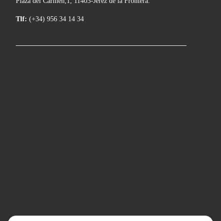
Plaza del Carmen,1, 11403-Jerez de la Frontera.
Tlf:
(+34) 956 34 14 34