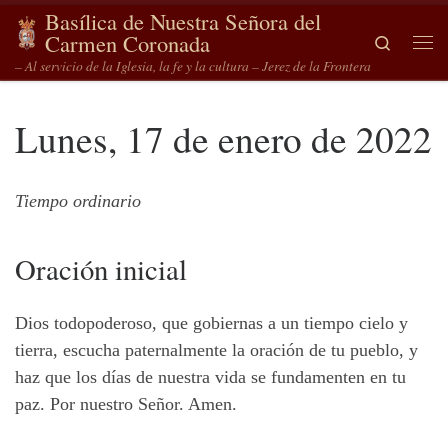
Basílica de Nuestra Señora del
Saltar al contenido
Carmen Coronada
Search
Me
– Al servicio de la Iglesia, la fe y la cultura – Jerez de la Frontera
Lunes, 17 de enero de 2022
Tiempo ordinario
Oración
inicial
Dios todopoderoso, que gobiernas a un tiempo cielo y
tierra, escucha paternalmente la oración de tu pueblo, y
haz que los días de nuestra vida se fundamenten en tu
paz. Por nuestro Señor. Amen.