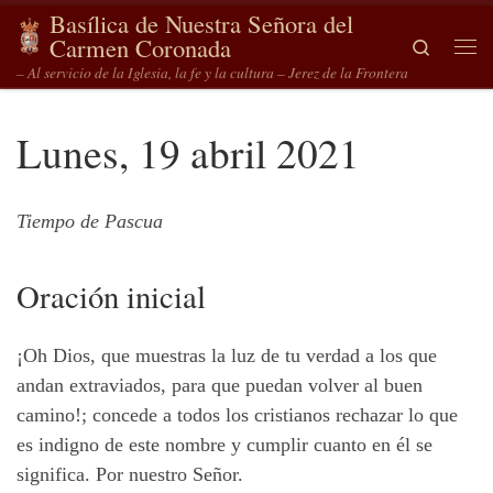
Basílica de Nuestra Señora del
Saltar al contenido
Carmen Coronada
Search
Me
– Al servicio de la Iglesia, la fe y la cultura – Jerez de la Frontera
Lunes, 19 abril 2021
Tiempo de Pascua
Oración inicial
¡Oh Dios, que muestras la luz de tu verdad a los que
andan extraviados, para que puedan volver al buen
camino!; concede a todos los cristianos rechazar lo que
es indigno de este nombre y cumplir cuanto en él se
significa. Por nuestro Señor.