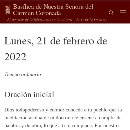
Basílica de Nuestra Señora del
Saltar al contenido
Carmen Coronada
Search
Me
– Al servicio de la Iglesia, la fe y la cultura – Jerez de la Frontera
Lunes, 21 de febrero de
2022
Tiempo ordinario
Oración
inicial
Dios todopoderoso y eterno: concede a tu pueblo que la
meditación asidua de tu doctrina le enseñe a cumplir de
palabra y de obra, lo que a ti te complace. Por nuestro