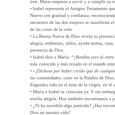
tren. María empieza a
servir
y a cumplir su m
•
Isabel representa el Antiguo Testamento qu
Nuevo con gratitud y confianza, reconociendo 
encuentro de las dos mujeres se manifiesta el d
de las cosas de la vida.
•
La Buena Nueva de Dios revela su presencia
alegría, embarazo, niños, ayuda mutua, casa,
presencia de Dios.
•
Isabel dice a María:
“¡Bendita eres tú entre
más conocido y más rezado en el mundo enter
•
«¡Dichosa por haber creído que de cualqui
las comunidades: creer en la Palabra de Dios,
Engendra vida en el seno de la virgen, en el 
•
María e Isabel se conocían ya. Y sin embarg
mucha alegría. Hoy también encontramos a pe
•
¿Te ha sucedido algo parecido? ¿Has encontr
Dios en nuestra vida?