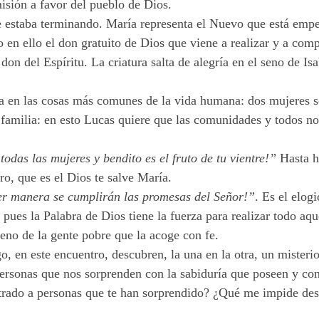
isión a favor del pueblo de Dios.
e estaba terminando. María representa el Nuevo que está emp
en ello el don gratuito de Dios que viene a realizar y a comp
on del Espíritu. La criatura salta de alegría en el seno de Isa
 en las cosas más comunes de la vida humana: dos mujeres se
 familia: en esto Lucas quiere que las comunidades y todos n
 todas las mujeres y bendito es el fruto de tu vientre!”
Hasta h
o, que es el Dios te salve María.
er manera se cumplirán las promesas del Señor!”
. Es el elog
 pues la Palabra de Dios tiene la fuerza para realizar todo aqu
seno de la gente pobre que la acoge con fe.
o, en este encuentro, descubren, la una en la otra, un misteri
rsonas que nos sorprenden con la sabiduría que poseen y con 
ado a personas que te han sorprendido? ¿Qué me impide descub