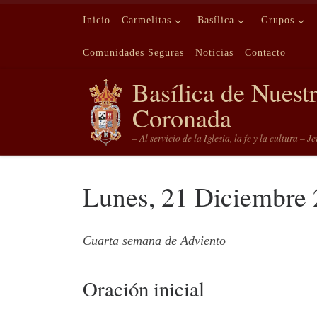
Saltar al contenido
Inicio
Carmelitas
Basílica
Grupos
Comunidades Seguras
Noticias
Contacto
Basílica de Nuest
Coronada
– Al servicio de la Iglesia, la fe y la cultura – J
Lunes, 21 Diciembre
Cuarta semana de Adviento
Oración inicial