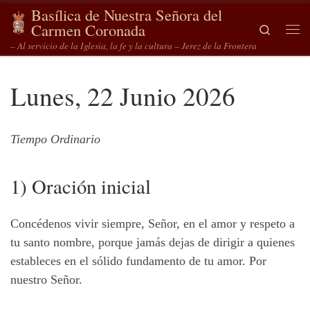
Basílica de Nuestra Señora del
Saltar al contenido
Carmen Coronada
Search
Me
– Al servicio de la Iglesia, la fe y la cultura – Jerez de la Frontera
Lunes, 22 Junio 2026
Tiempo Ordinario
1) Oración inicial
Concédenos vivir siempre, Señor, en el amor y respeto a
tu santo nombre, porque jamás dejas de dirigir a quienes
estableces en el sólido fundamento de tu amor. Por
nuestro Señor.