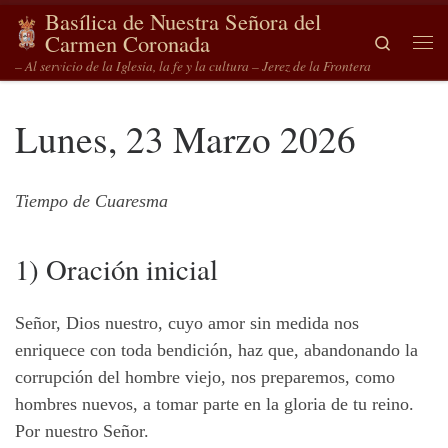
Basílica de Nuestra Señora del
Saltar al contenido
Carmen Coronada
Search
Me
– Al servicio de la Iglesia, la fe y la cultura – Jerez de la Frontera
Lunes, 23 Marzo 2026
Tiempo de Cuaresma
1) Oración inicial
Señor, Dios nuestro, cuyo amor sin medida nos
enriquece con toda bendición, haz que, abandonando la
corrupción del hombre viejo, nos preparemos, como
hombres nuevos, a tomar parte en la gloria de tu reino.
Por nuestro Señor.