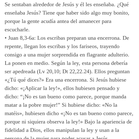
Se sentaban alrededor de Jesús y él les enseñaba. ¿Qué
enseñaba Jesús? Tiene que haber sido algo muy bonito,
porque la gente acudía antea del amanecer para
escucharle.
•
Juan 8,3-6a: Los escribas preparan una encerrona. De
repente, llegan los escribas y los fariseos, trayendo
consigo a una mujer sorprendida en flagrante adulterio.
La ponen en medio. Según la ley, esta persona debería
ser apedreada (Lv 20,10; Dt 22,22.24). Ellos preguntan
«¿Tú qué dices?» Era una encerrona. Si Jesús hubiese
dicho: «¡Aplicar la ley!», ellos hubiesen pensado y
dicho: “¡No es tan bueno como parece, porque manda
matar a la pobre mujer!” Si hubiese dicho: «No la
matéis», hubiesen dicho «¡No es tan bueno como parece,
porque ni siquiera observa la ley!» Bajo la apariencia de
fidelidad a Dios, ellos manipulan la ley y usan a la
persona de la mujer para poder acusar a Jesús.