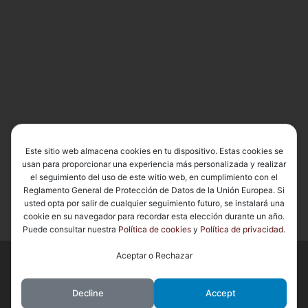
Este sitio web almacena cookies en tu dispositivo. Estas cookies se
usan para proporcionar una experiencia más personalizada y realizar
el seguimiento del uso de este witio web, en cumplimiento con el
Reglamento General de Protección de Datos de la Unión Europea. Si
usted opta por salir de cualquier seguimiento futuro, se instalará una
cookie en su navegador para recordar esta elección durante un año.
Puede consultar nuestra
Política de cookies
y
Política de privacidad
.
Aceptar o Rechazar
© 2026
Basílica de Nuestra Señora del Carmen Coronada
– Todos
los derechos reservados
Decline
Accept
Funciona con
WP
– Diseñado con el
Tema Customizr