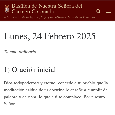
Basílica de Nuestra Señora del
Saltar al contenido
Carmen Coronada
Search
Me
– Al servicio de la Iglesia, la fe y la cultura – Jerez de la Frontera
Lunes, 24 Febrero 2025
Tiempo ordinario
1) Oración inicial
Dios todopoderoso y eterno: concede a tu pueblo que la
meditación asidua de tu doctrina le enseñe a cumplir de
palabra y de obra, lo que a ti te complace. Por nuestro
Señor.