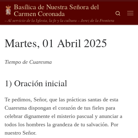
Basílica de Nuestra Señora del
Saltar al contenido
Carmen Coronada
Search
Me
– Al servicio de la Iglesia, la fe y la cultura – Jerez de la Frontera
Martes, 01 Abril 2025
Tiempo de Cuaresma
1) Oración inicial
Te pedimos, Señor, que las prácticas santas de esta
Cuaresma dispongan el corazón de tus fieles para
celebrar dignamente el misterio pascual y anunciar a
todos los hombres la grandeza de tu salvación. Por
nuestro Señor.