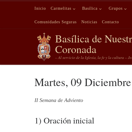
Saltar al contenido
Inicio
Carmelitas
Basílica
Grupos
Comunidades Seguras
Noticias
Contacto
Basílica de Nuest
Coronada
– Al servicio de la Iglesia, la fe y la cultura – J
Martes, 09 Diciembre
II Semana de Adviento
1) Oración inicial