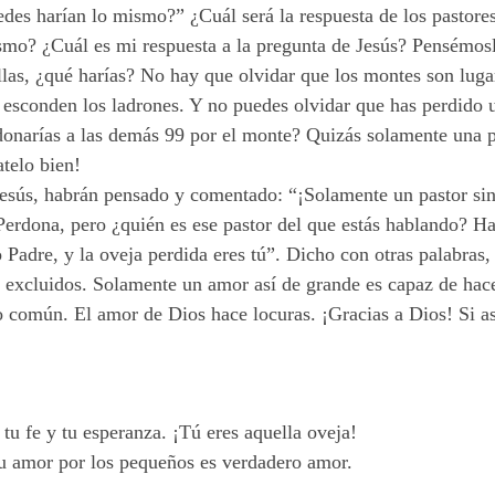
edes harían lo mismo?” ¿Cuál será la respuesta de los pastor
ismo? ¿Cuál es mi respuesta a la pregunta de Jesús? Pensémosl
llas, ¿qué harías? No hay que olvidar que los montes son luga
 esconden los ladrones. Y no puedes olvidar que has perdido u
donarías a las demás 99 por el monte? Quizás solamente una 
atelo bien!
 Jesús, habrán pensado y comentado: “¡Solamente un pastor s
erdona, pero ¿quién es ese pastor del que estás hablando? Hac
o Padre, y la oveja perdida eres tú”. Dicho con otras palabras
s excluidos. Solamente un amor así de grande es capaz de hace
o común. El amor de Dios hace locuras. ¡Gracias a Dios! Si as
 tu fe y tu esperanza. ¡Tú eres aquella oveja!
i tu amor por los pequeños es verdadero amor.