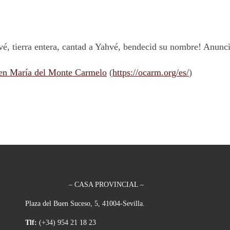
é, tierra entera, cantad a Yahvé, bendecid su nombre! Anuncia
en María del Monte Carmelo
(
https://ocarm.org/es/
)
– CASA PROVINCIAL –
Plaza del Buen Suceso, 5, 41004-Sevilla.
Tlf:
(+34) 954 21 18 23