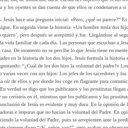
oria y los oyentes se dan cuenta de que ellos se condenaron a si
 Jesús hace una pregunta inicial: «Pero, ¿qué os parece?” Es 
sigue. En seguida viene la historia: «Un hombre tenía dos hijo
No quiero’, pero después se arrepintió y fue. Llegándose al se
 la vida familiar de cada día. Las personas que escuchan a Jes
 casa. De momento no se percibe lo que Jesús tiene en mente.
ades en la historia de los dos hijos. Jesús formula la histori
reguntando: “¿Cuál de los dos hizo la voluntad del padre?» L
varias veces con sus hijos: Los jefes de los sacerdotes y lo
ía oír de ellos y por donde los coge en flagrante para comuni
“En verdad os digo que los publicanos y las prostitutas llegan
no creísteis en él, mientras que los publicanos y las prostitut
 conclusión de Jesús es evidente y muy dura. En la opinión de 
adoras e impuras que no hacían la voluntad del Padre. En opini
iendo la voluntad del Padre, pues se arrepienten ante la predi
nte siempre dicen “¡Sí, señor, voy!”, pero acaban no observa