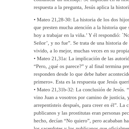
respuesta a la pregunta, Jesús aplica la hist
•
Mateo 21,28-30: La historia de los dos hijos.
que presten mucha atención a la historia que 
hoy a trabajar en la viña.’ Y él respondió: `
Señor’, y no fue”. Se trata de una historia de
vivido, a lo mejor, muchas veces en su propia
•
Mateo 21,31a: La implicación de las autorid
“Pero, ¿qué os parece?” y al final termina p
responden desde lo que debe haber acontecido 
primero». Esta es la respuesta que Jesús quer
•
Mateo 21,31b-32: La conclusión de Jesús. 
vino Juan a vosotros por camino de justicia, y 
arrepentisteis después, para creer en él”. La
publicanos y las prostitutas eran personas pec
hecho, decían “No quiero”, pero acababan hac
los sacerdotes y los publicanos que oficialme