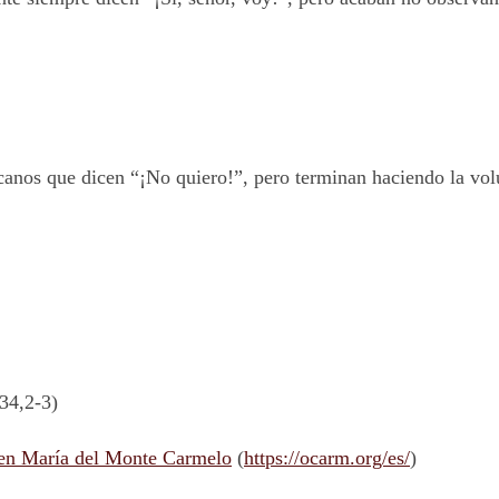
licanos que dicen “¡No quiero!”, pero terminan haciendo la vo
 34,2-3)
en María del Monte Carmelo
(
https://ocarm.org/es/
)