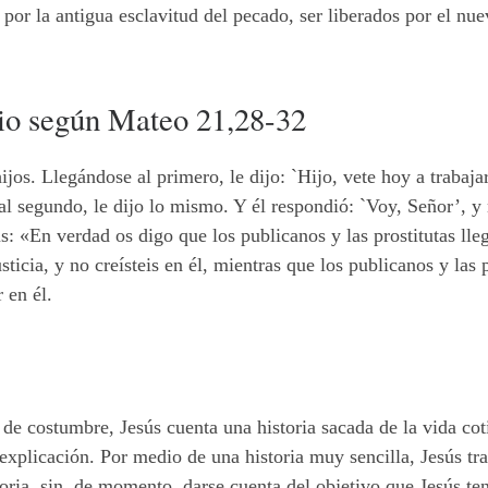
por la antigua esclavitud del pecado, ser liberados por el nu
io según Mateo 21,28-32
os. Llegándose al primero, le dijo: `Hijo, vete hoy a trabajar e
 al segundo, le dijo lo mismo. Y él respondió: `Voy, Señor’, y
́s: «En verdad os digo que los publicanos y las prostitutas ll
cia, y no creísteis en él, mientras que los publicanos y las p
 en él.
de costumbre, Jesús cuenta una historia sacada de la vida coti
xplicación. Por medio de una historia muy sencilla, Jesús tr
ria, sin, de momento, darse cuenta del objetivo que Jesús ten