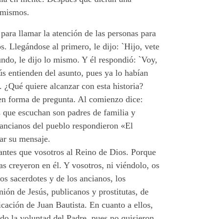
́ mismos.
para llamar la atención de las personas para
s. Llegándose al primero, le dijo: `Hijo, vete
gundo, le dijo lo mismo. Y él respondió: `Voy,
ús entienden del asunto, pues ya lo habían
 ¿Qué quiere alcanzar con esta historia?
a en forma de pregunta. Al comienzo dice:
os que escuchan son padres de familia y
s ancianos del pueblo respondieron «El
car su mensaje.
 antes que vosotros al Reino de Dios. Porque
as creyeron en él. Y vosotros, ni viéndolo, os
los sacerdotes y de los ancianos, los
ón de Jesús, publicanos y prostitutas, de
cación de Juan Bautista. En cuanto a ellos,
ndo la voluntad del Padre, pues no quisieron