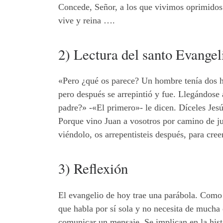
Concede, Señor, a los que vivimos oprimidos 
vive y reina ….
2) Lectura del santo Evangel
«Pero ¿qué os parece? Un hombre tenía dos hij
pero después se arrepintió y fue. Llegándose
padre?» -«El primero»- le dicen. Díceles Jesu
Porque vino Juan a vosotros por camino de justi
viéndolo, os arrepentisteis después, para creer
3) Reflexión
El evangelio de hoy trae una parábola. Como 
que habla por sí sola y no necesita de mucha e
comunicar un mensaje. Se implican en la histo