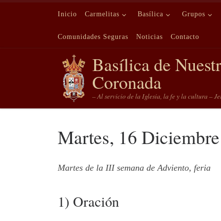
Saltar al contenido
Inicio
Carmelitas
Basílica
Grupos
Comunidades Seguras
Noticias
Contacto
Basílica de Nuest
Coronada
– Al servicio de la Iglesia, la fe y la cultura – J
Martes, 16 Diciembre
Martes de la III semana de Adviento, feria
1) Oración